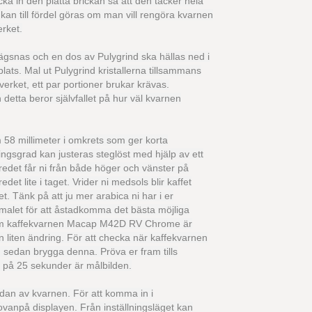
ka in den platta brickan så att den täcker hela
an till fördel göras om man vill rengöra kvarnen
erket.
gsnas och en dos av Pulygrind ska hällas ned i
lats. Mal ut Pulygrind kristallerna tillsammans
lverket, ett par portioner brukar krävas.
tta beror självfallet på hur väl kvarnen
58 millimeter i omkrets som ger korta
ngsgrad kan justeras steglöst med hjälp av ett
vredet får ni från både höger och vänster på
et lite i taget. Vrider ni medsols blir kaffet
et. Tänk på att ju mer arabica ni har i er
t malet för att åstadkomma det bästa möjliga
a. Om kaffekvarnen Macap M42D RV Chrome är
 liten ändring. För att checka när kaffekvarnen
ch sedan brygga denna. Pröva er fram tills
er på 25 sekunder är målbilden.
idan av kvarnen. För att komma in i
 ovanpå displayen. Från inställningsläget kan