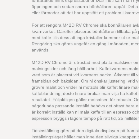
fortfarande finns espressobönor kvar inuti kan man tryc
öppningen och sedan snurra bönhållaren uppåt. Detta k
eller förmodar att det har uppstått ett problem i kvarnv
För att rengöra M42D RV Chrome ska bönhållaren avlä
kvarnverket. Därefter placeras bönhållaren tillbaka på p
med kaffe tills dess att inga kristaller kommer ut ur ma
Rengöring ska göras ungefär en gång i månaden, men de
används.
M42D RV Chrome är utrustad med platta malskivor om 
malningstider och lång hållbarhet. Kaffekvarnens malni
vred som är placerat vid kvarnens nacke. Åtkomst till 
framsidan och baksidan. Om ni önskar justering, vrid vred
grövre malet och vrider ni motsols blir kaffet finare mal
kaffeblandning, desto finare brukar man vilja ha kaffe
resultatet. Följaktligen gäller motsatsen för robust
någorlunda passande inställd behövs det oftast bara en
är korrekt inställd kan ni mala kaffe till en espresso o
espresson bryggs i lagom tempo på rätt tid, 25 millilit
Tidsinställning görs på den digitala displayen på frams
inställningsläget håller man inne den silvriga knappen