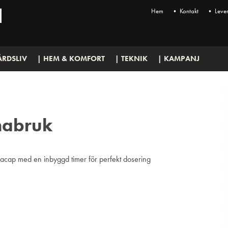
Hem
• Kontakt
• Lever
ÅRDSLIV
| HEM & KOMFORT
| TEKNIK
| KAMPANJ
mabruk
ap med en inbyggd timer för perfekt dosering