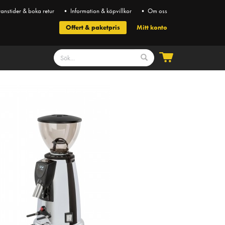
anstider & boka retur
• Information & köpvillkor
• Om oss
Offert & paketpris
Mitt konto