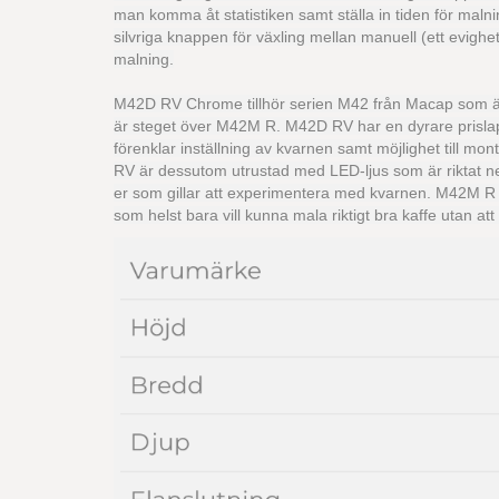
man komma åt statistiken samt ställa in tiden för maln
silvriga knappen för växling mellan manuell (ett evighe
malning.
M42D RV Chrome tillhör serien M42 från Macap som ä
är steget över M42M R. M42D RV har en dyrare prislap
förenklar inställning av kvarnen samt möjlighet till mon
RV är dessutom utrustad med LED-ljus som är riktat ned 
er som gillar att experimentera med kvarnen. M42M R
som helst bara vill kunna mala riktigt bra kaffe utan att 