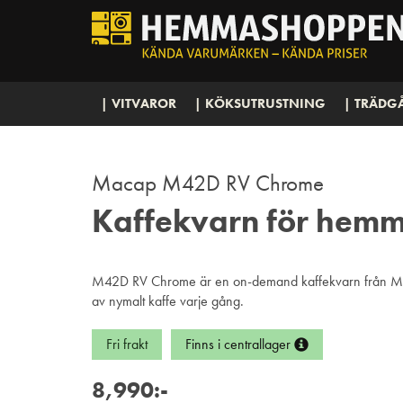
| VITVAROR
| KÖKSUTRUSTNING
| TRÄDG
Macap M42D RV Chrome
Kaffekvarn för hem
M42D RV Chrome är en on-demand kaffekvarn från Mac
av nymalt kaffe varje gång.
Fri frakt
Finns i centrallager
8,990:-