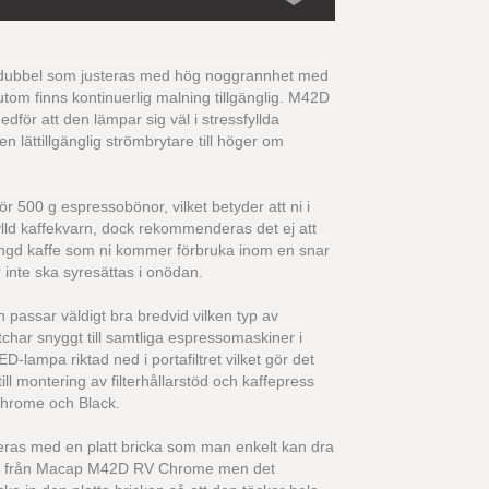
l/dubbel som justeras med hög noggrannhet med
tom finns kontinuerlig malning tillgänglig. M42D
ör att den lämpar sig väl i stressfyllda
lättillgänglig strömbrytare till höger om
 500 g espressobönor, vilket betyder att ni i
fylld kaffekvarn, dock rekommenderas det ej att
ängd kaffe som ni kommer förbruka inom en snar
 inte ska syresättas i onödan.
passar väldigt bra bredvid vilken typ av
ar snyggt till samtliga espressomaskiner i
ampa riktad ned i portafiltret vilket gör det
ill montering av filterhållarstöd och kaffepress
Chrome och Black.
ras med en platt bricka som man enkelt kan dra
aren från Macap M42D RV Chrome men det