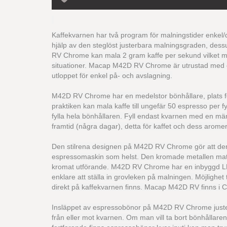
Kaffekvarnen har två program för malningstider enke
hjälp av den steglöst justerbara malningsgraden, dessu
RV Chrome kan mala 2 gram kaffe per sekund vilket medf
situationer. Macap M42D RV Chrome är utrustad med en 
utloppet för enkel på- och avslagning.
M42D RV Chrome har en medelstor bönhållare, plats för
praktiken kan mala kaffe till ungefär 50 espresso per 
fylla hela bönhållaren. Fyll endast kvarnen med en m
framtid (några dagar), detta för kaffet och dess aromer
Den stilrena designen på M42D RV Chrome gör att den 
espressomaskin som helst. Den kromade metallen match
kromat utförande. M42D RV Chrome har en inbyggd LED-l
enklare att ställa in grovleken på malningen. Möjlighet t
direkt på kaffekvarnen finns. Macap M42D RV finns i 
Insläppet av espressobönor på M42D RV Chrome juste
från eller mot kvarnen. Om man vill ta bort bönhåll