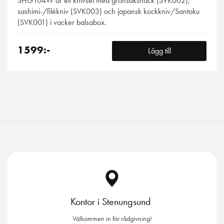
SHG104W är ett knivset med grönsakshack (SVK002),
sashimi-/filékniv (SVK003) och japansk kockkniv/Santoku
(SVK001) i vacker balsabox.
1599:-
Lägg till
Kontor i Stenungsund
Välkommen in för rådgivning!