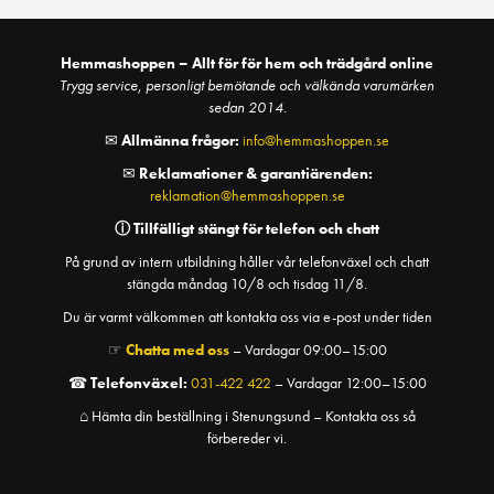
Hemmashoppen – Allt för för hem och trädgård online
Trygg service, personligt bemötande och välkända varumärken
sedan 2014.
✉
Allmänna frågor:
info@hemmashoppen.se
✉
Reklamationer & garantiärenden:
reklamation@hemmashoppen.se
ⓘ
Tillfälligt stängt för telefon och chatt
På grund av intern utbildning håller vår telefonväxel och chatt
stängda måndag 10/8 och tisdag 11/8.
Du är varmt välkommen att kontakta oss via e-post under tiden
☞
Chatta med oss
– Vardagar 09:00–15:00
☎
Telefonväxel:
031-422 422
– Vardagar 12:00–15:00
⌂ Hämta din beställning i Stenungsund – Kontakta oss så
förbereder vi.