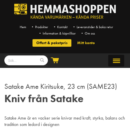
Hem
• Produkter
• Kontakt
• Leveranstider & boka retur
• Information & köpvillkor
• Om oss
Offert & paketpris
Mitt konto
Satake Ame Kiritsuke, 23 cm (SAME23)
Kniv från Satake
Satake Ame är en vacker serie knivar med kraft, styrka, balans och
tradition som ledord i designen