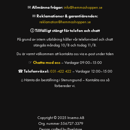
✉
Allmänna frågor:
info@hemmashoppen.se
✉
Reklamationer & garantiärenden:
reklamation@hemmashoppen.se
ⓘ
Tillfälligt stängt för telefon och chatt
På grund av intern utbildning håller vår telefonväxel och chatt
stängda måndag 10/8 och tisdag 11/8.
Du är varmt välkommen att kontakta oss via e-post under tiden
☞
Chatta med oss
– Vardagar 09:00–15:00
☎
Telefonväxel:
031-422 422
– Vardagar 12:00–15:00
⌂ Hämta din beställning i Stenungsund – Kontakta oss så
förbereder vi.
Copyright © 2025 Insemo AB
Org. nummer 556727-3379
Design crafted by Pixelstore