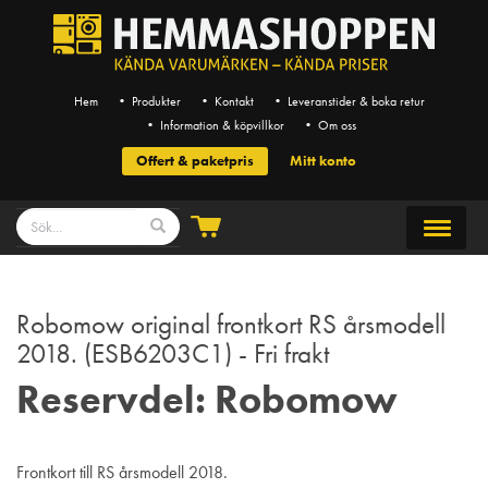
Hem
• Produkter
• Kontakt
• Leveranstider & boka retur
• Information & köpvillkor
• Om oss
Offert & paketpris
Mitt konto
Robomow original frontkort RS årsmodell
2018. (ESB6203C1) - Fri frakt
Reservdel: Robomow
Frontkort till RS årsmodell 2018.