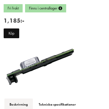
Fri frakt
Finns i centrallager
1,185:-
Köp
Beskrivning
Tekniska specifikationer