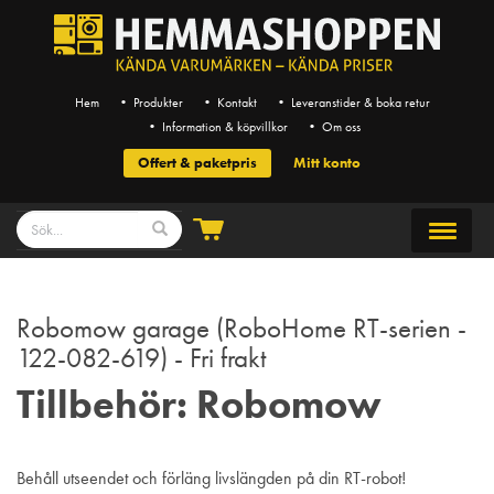
Hem
• Produkter
• Kontakt
• Leveranstider & boka retur
• Information & köpvillkor
• Om oss
Offert & paketpris
Mitt konto
Robomow garage (RoboHome RT-serien -
122-082-619) - Fri frakt
Tillbehör: Robomow
Behåll utseendet och förläng livslängden på din RT-robot!