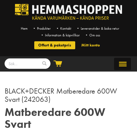
Hem
• Produkter
• Kontakt
• Leveranstider & boka retur
• Information & köpvillkor
• Om oss
Offert & paketpris
Mitt konto
BLACK+DECKER Matberedare 600W
Svart (242063)
Matberedare 600W
Svart