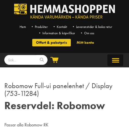
Hem
• Produkter
• Kontakt
• Leveranstider & boka retur
• Information & köpvillkor
• Om oss
Offert & paketpris
Mitt konto
Robomow Full-ui panelenhet / Display
(753-11284)
Reservdel: Robomow
Passar alla Robomow RK