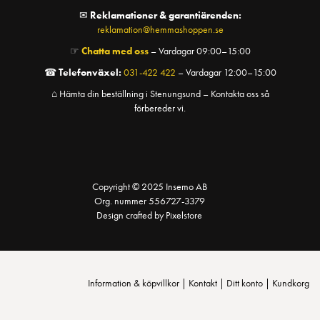
✉
Reklamationer & garantiärenden:
reklamation@hemmashoppen.se
☞
Chatta med oss
– Vardagar 09:00–15:00
☎
Telefonväxel:
031-422 422
– Vardagar 12:00–15:00
⌂ Hämta din beställning i Stenungsund – Kontakta oss så
förbereder vi.
Copyright © 2025 Insemo AB
Org. nummer 556727-3379
Design crafted by Pixelstore
Information & köpvillkor
|
Kontakt
|
Ditt konto
|
Kundkorg