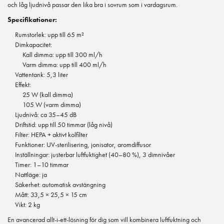
och låg ljudnivå passar den lika bra i sovrum som i vardagsrum.
Specifikationer:
Rumstorlek: upp till 65 m²
Dimkapacitet:
Kall dimma: upp till 300 ml/h
Varm dimma: upp till 400 ml/h
Vattentank: 5,3 liter
Effekt:
25 W (kall dimma)
105 W (varm dimma)
Ljudnivå: ca 35–45 dB
Driftstid: upp till 50 timmar (låg nivå)
Filter: HEPA + aktivt kolfilter
Funktioner: UV-sterilisering, jonisator, aromdiffusor
Inställningar: justerbar luftfuktighet (40–80 %), 3 dimnivåer
Timer: 1–10 timmar
Nattläge: ja
Säkerhet: automatisk avstängning
Mått: 33,5 × 25,5 × 15 cm
Vikt: 2 kg
En avancerad allt-i-ett-lösning för dig som vill kombinera luftfuktning och