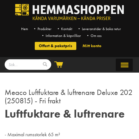
Hem
• Produkter
• Kontakt
• Leveranstider & boka retur
• Information & köpvillkor
• Om oss
Offert & paketpris
Mitt konto
Meaco Luftfuktare & luftrenare Deluxe 202
(250815) - Fri frakt
Luftfuktare & luftrenare
- Maximal rumsstorlek 65 m²