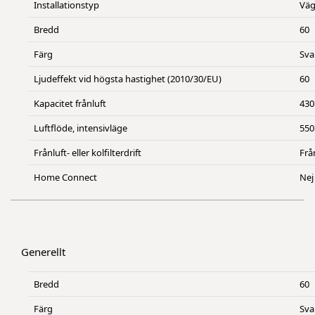
Installationstyp
Vä
Bredd
60
Färg
Sva
Ljudeffekt vid högsta hastighet (2010/30/EU)
60
Kapacitet frånluft
430
Luftflöde, intensivläge
550
Frånluft- eller kolfilterdrift
Frå
Home Connect
Nej
Generellt
Bredd
60
Färg
Sva