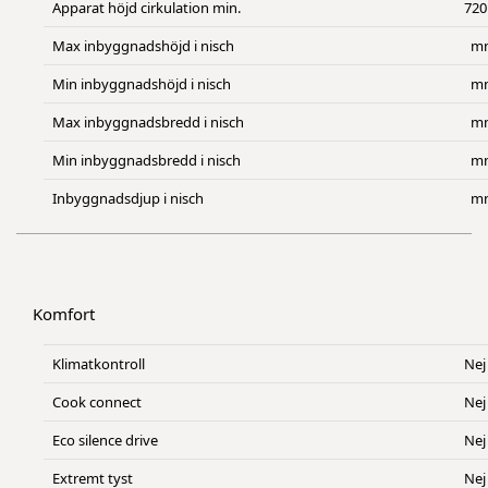
Apparat höjd cirkulation min.
720
Max inbyggnadshöjd i nisch
m
Min inbyggnadshöjd i nisch
m
Max inbyggnadsbredd i nisch
m
Min inbyggnadsbredd i nisch
m
Inbyggnadsdjup i nisch
m
Komfort
Klimatkontroll
Nej
Cook connect
Nej
Eco silence drive
Nej
Extremt tyst
Nej