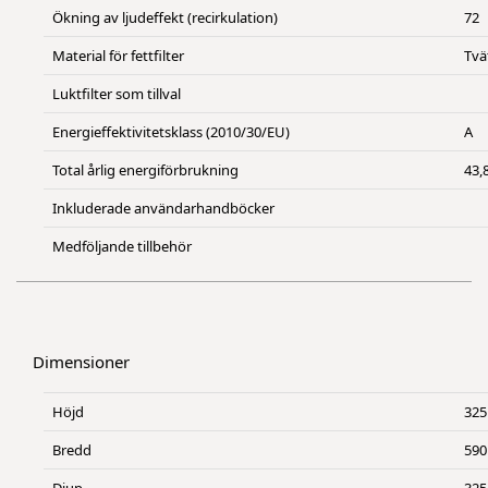
Ökning av ljudeffekt (recirkulation)
72
Material för fettfilter
Tvä
Luktfilter som tillval
Energieffektivitetsklass (2010/30/EU)
A
Total årlig energiförbrukning
43,
Inkluderade användarhandböcker
Medföljande tillbehör
Dimensioner
Höjd
325
Bredd
590