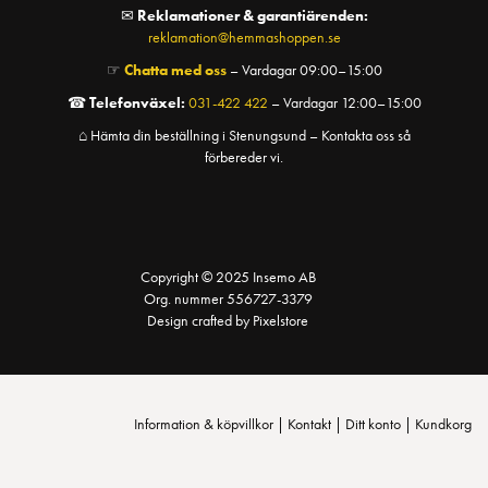
✉
Reklamationer & garantiärenden:
reklamation@hemmashoppen.se
☞
Chatta med oss
– Vardagar 09:00–15:00
☎
Telefonväxel:
031-422 422
– Vardagar 12:00–15:00
⌂ Hämta din beställning i Stenungsund – Kontakta oss så
förbereder vi.
Copyright © 2025 Insemo AB
Org. nummer 556727-3379
Design crafted by Pixelstore
Information & köpvillkor
|
Kontakt
|
Ditt konto
|
Kundkorg