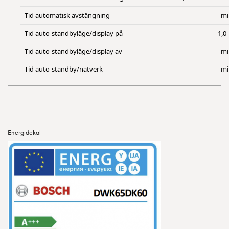
Tid automatisk avstängning
mi
Tid auto-standbyläge/display på
1,0
Tid auto-standbyläge/display av
mi
Tid auto-standby/nätverk
mi
Energidekal