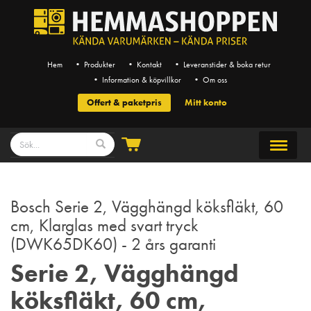
Hem
• Produkter
• Kontakt
• Leveranstider & boka retur
• Information & köpvillkor
• Om oss
Offert & paketpris
Mitt konto
Bosch Serie 2, Vägghängd köksfläkt, 60
cm, Klarglas med svart tryck
(DWK65DK60) - 2 års garanti
Serie 2, Vägghängd
köksfläkt, 60 cm,