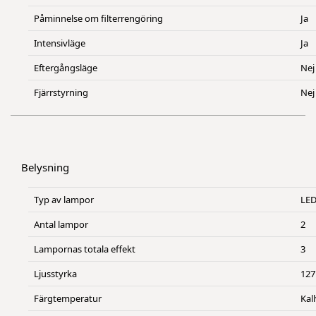
Påminnelse om filterrengöring
Ja
Intensivläge
Ja
Eftergångsläge
Nej
Fjärrstyrning
Nej
Belysning
Typ av lampor
LE
Antal lampor
2
Lampornas totala effekt
3
Ljusstyrka
127
Färgtemperatur
Kall