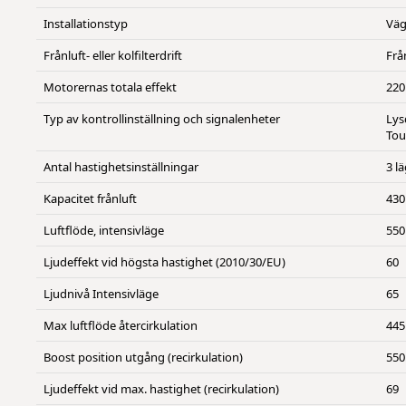
Installationstyp
Vä
Frånluft- eller kolfilterdrift
Frå
Motorernas totala effekt
220
Typ av kontrollinställning och signalenheter
Lys
Tou
Antal hastighetsinställningar
3 l
Kapacitet frånluft
430
Luftflöde, intensivläge
550
Ljudeffekt vid högsta hastighet (2010/30/EU)
60
Ljudnivå Intensivläge
65
Max luftflöde återcirkulation
445
Boost position utgång (recirkulation)
550
Ljudeffekt vid max. hastighet (recirkulation)
69