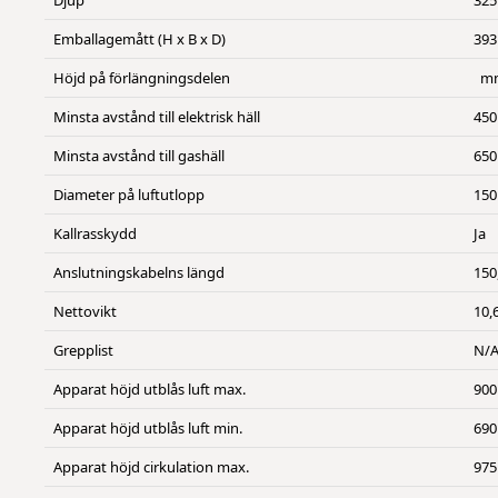
Djup
325
Emballagemått (H x B x D)
393
Höjd på förlängningsdelen
m
Minsta avstånd till elektrisk häll
450
Minsta avstånd till gashäll
650
Diameter på luftutlopp
150
Kallrasskydd
Ja
Anslutningskabelns längd
150
Nettovikt
10,
Grepplist
N/
Apparat höjd utblås luft max.
900
Apparat höjd utblås luft min.
690
Apparat höjd cirkulation max.
975