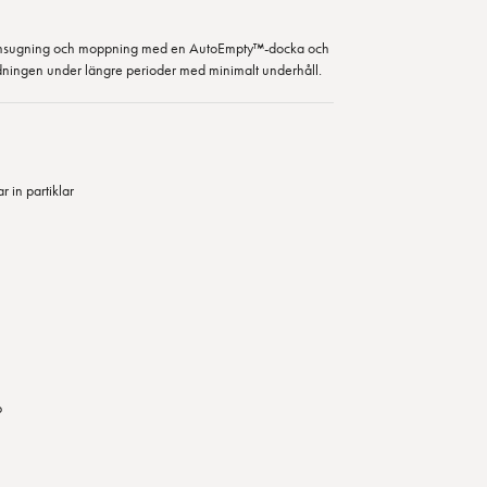
msugning och moppning med en AutoEmpty™-docka och
ädningen under längre perioder med minimalt underhåll.
 in partiklar
p