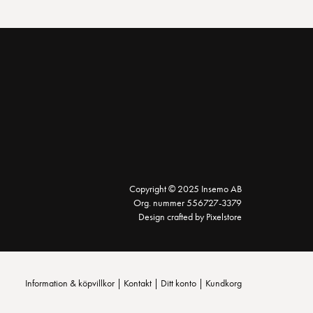
Copyright © 2025 Insemo AB
Org. nummer 556727-3379
Design crafted by Pixelstore
Information & köpvillkor
|
Kontakt
|
Ditt konto
|
Kundkorg