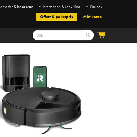
anstider & boka retur
• Information & köpvillkor
• Om oss
Offert & paketpris
Mitt konto