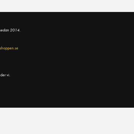
 sedan 2014.
shoppen.se
der vi.