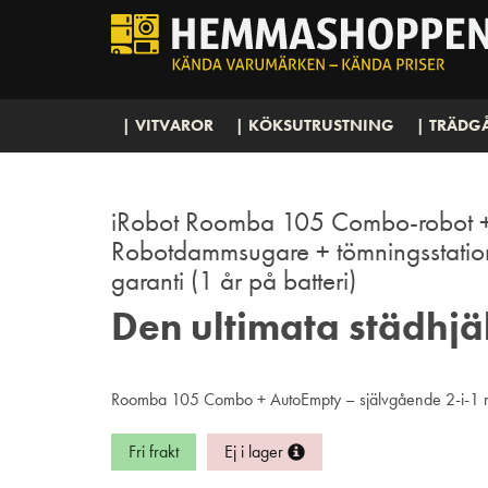
| VITVAROR
| KÖKSUTRUSTNING
| TRÄDG
iRobot Roomba 105 Combo-robot +
Robotdammsugare + tömningsstation
garanti (1 år på batteri)
Den ultimata städhjä
Roomba 105 Combo + AutoEmpty – självgående 2-i-1 m
Fri frakt
Ej i lager