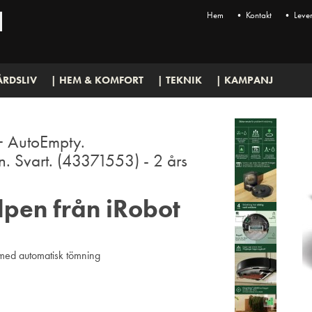
Hem
• Kontakt
• Lever
ÅRDSLIV
| HEM & KOMFORT
| TEKNIK
| KAMPANJ
 AutoEmpty.
. Svart. (43371553) - 2 års
lpen från iRobot
ed automatisk tömning