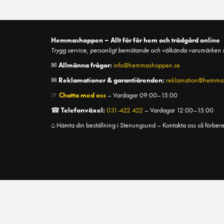
Hemmashoppen – Allt för för hem och trädgård online
Trygg service, personligt bemötande och välkända varumärken
✉
Allmänna frågor:
info@hemmashoppen.se
✉
Reklamationer & garantiärenden:
reklamation@hemma
☞
Chatta med oss
– Vardagar 09:00–15:00
☎
Telefonväxel:
031-422 422
– Vardagar 12:00–15:00
⌂ Hämta din beställning i Stenungsund – Kontakta oss så förbere