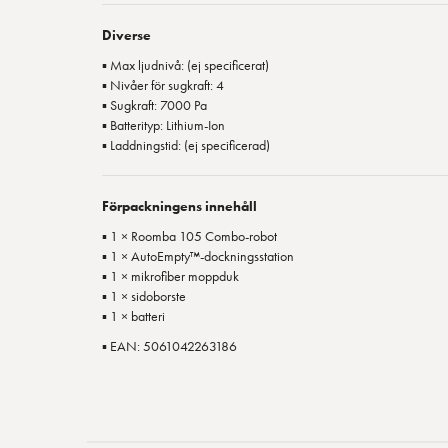
Diverse
▪ Max ljudnivå: (ej specificerat)
▪ Nivåer för sugkraft: 4
▪ Sugkraft: 7000 Pa
▪ Batterityp: Lithium-Ion
▪ Laddningstid: (ej specificerad)
Förpackningens innehåll
▪ 1 × Roomba 105 Combo-robot
▪ 1 × AutoEmpty™-dockningsstation
▪ 1 × mikrofiber moppduk
▪ 1 × sidoborste
▪ 1 × batteri
▪ EAN: 5061042263186