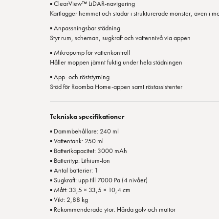
▪ ClearView™ LiDAR-navigering
Kartlägger hemmet och städar i strukturerade mönster, även i m
▪ Anpassningsbar städning
Styr rum, scheman, sugkraft och vattennivå via appen
▪ Mikropump för vattenkontroll
Håller moppen jämnt fuktig under hela städningen
▪ App- och röststyrning
Stöd för Roomba Home-appen samt röstassistenter
Tekniska specifikationer
▪ Dammbehållare: 240 ml
▪ Vattentank: 250 ml
▪ Batterikapacitet: 3000 mAh
▪ Batterityp: Lithium-Ion
▪ Antal batterier: 1
▪ Sugkraft: upp till 7000 Pa (4 nivåer)
▪ Mått: 33,5 × 33,5 × 10,4 cm
▪ Vikt: 2,88 kg
▪ Rekommenderade ytor: Hårda golv och mattor