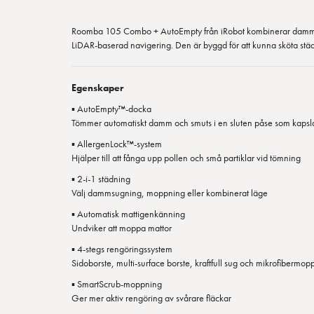
Roomba 105 Combo + AutoEmpty från iRobot kombinerar dam
LiDAR-baserad navigering. Den är byggd för att kunna sköta st
Egenskaper
▪ AutoEmpty™-docka
Tömmer automatiskt damm och smuts i en sluten påse som kapslar
▪ AllergenLock™-system
Hjälper till att fånga upp pollen och små partiklar vid tömning
▪ 2-i-1 städning
Välj dammsugning, moppning eller kombinerat läge
▪ Automatisk mattigenkänning
Undviker att moppa mattor
▪ 4-stegs rengöringssystem
Sidoborste, multi-surface borste, kraftfull sug och mikrofibermop
▪ SmartScrub-moppning
Ger mer aktiv rengöring av svårare fläckar