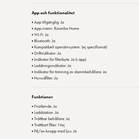
App och funktionalitet
▪ App tillgänglig: Ja
▪ App-namn: Roomba Home
▪ Wi-Fi: Ja
▪ Bluetooth: Ja
▪ Kompatibelt operativsystem: (ej specificerat)
▪ Driftindikator: Ja
▪ Indikator för filterbyte: Ja (i app)
▪ Laddningsindikator: Ja
▪ Indikator för tömning av dammbehållare: Ja
▪ Huvudfilter: Ja
Funktioner
▪ Fristående: Ja
▪ Laddstation: Ja
▪ Tvättbar behållare: Ja
▪ Tvättbart filter: Nej
▪ På/av-knapp med ljus: Ja