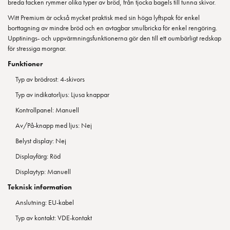
breda facken rymmer olika typer av bröd, från tjocka bagels till tunna skivor.
Witt Premium är också mycket praktisk med sin höga lyftspak för enkel
borttagning av mindre bröd och en avtagbar smulbricka för enkel rengöring.
Upptinings- och uppvärmningsfunktionerna gör den till ett oumbärligt redskap
för stressiga morgnar.
Funktioner
Typ av brödrost: 4-skivors
Typ av indikatorljus: Ljusa knappar
Kontrollpanel: Manuell
Av/På-knapp med ljus: Nej
Belyst display: Nej
Displayfärg: Röd
Displaytyp: Manuell
Teknisk information
Anslutning: EU-kabel
Typ av kontakt: VDE-kontakt