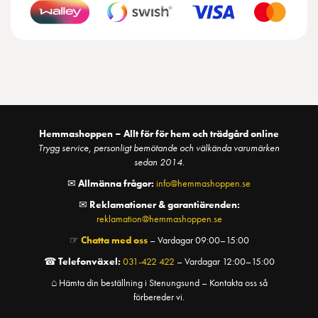
Hemmashoppen – Allt för för hem och trädgård online
Trygg service, personligt bemötande och välkända varumärken
sedan 2014.
✉
Allmänna frågor:
info@hemmashoppen.se
✉
Reklamationer & garantiärenden:
reklamation@hemmashoppen.se
☞
Chatta med oss
– Vardagar 09:00–15:00
☎
Telefonväxel:
031-422 422
– Vardagar 12:00–15:00
⌂ Hämta din beställning i Stenungsund – Kontakta oss så
förbereder vi.