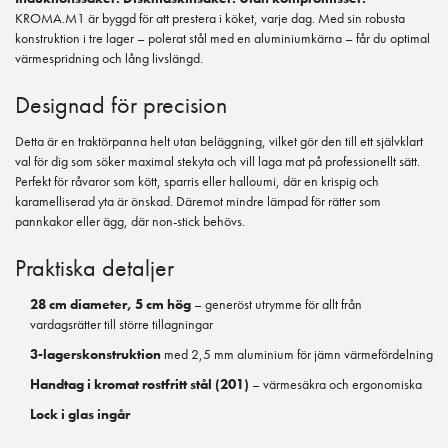
KROMA.M1 är byggd för att prestera i köket, varje dag. Med sin robusta
konstruktion i tre lager – polerat stål med en aluminiumkärna – får du optimal
värmespridning och lång livslängd.
Designad för precision
Detta är en traktörpanna helt utan beläggning, vilket gör den till ett självklart
val för dig som söker maximal stekyta och vill laga mat på professionellt sätt.
Perfekt för råvaror som kött, sparris eller halloumi, där en krispig och
karamelliserad yta är önskad. Däremot mindre lämpad för rätter som
pannkakor eller ägg, där non-stick behövs.
Praktiska detaljer
28 cm diameter, 5 cm hög
– generöst utrymme för allt från
vardagsrätter till större tillagningar
3-lagerskonstruktion
med 2,5 mm aluminium för jämn värmefördelning
Handtag i kromat rostfritt stål (201)
– värmesäkra och ergonomiska
Lock i glas ingår