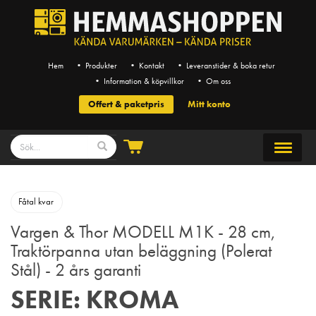
Hem
• Produkter
• Kontakt
• Leveranstider & boka retur
• Information & köpvillkor
• Om oss
Offert & paketpris
Mitt konto
Fåtal kvar
Vargen & Thor MODELL M1K - 28 cm,
Traktörpanna utan beläggning (Polerat
Stål) - 2 års garanti
SERIE: KROMA