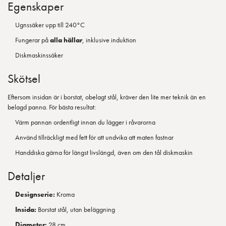
Egenskaper
Ugnssäker upp till 240°C
Fungerar på
alla hällar
, inklusive induktion
Diskmaskinssäker
Skötsel
Eftersom insidan är i borstat, obelagt stål, kräver den lite mer teknik än en
belagd panna. För bästa resultat:
Värm pannan ordentligt innan du lägger i råvarorna
Använd tillräckligt med fett för att undvika att maten fastnar
Handdiska gärna för längst livslängd, även om den tål diskmaskin
Detaljer
Designserie:
Kroma
Insida:
Borstat stål, utan beläggning
Diameter:
28 cm