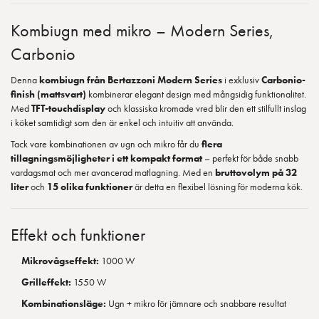
Kombiugn med mikro – Modern Series,
Carbonio
Denna
kombiugn från Bertazzoni Modern Series
i exklusiv
Carbonio-
finish (mattsvart)
kombinerar elegant design med mångsidig funktionalitet.
Med
TFT-touchdisplay
och klassiska kromade vred blir den ett stilfullt inslag
i köket samtidigt som den är enkel och intuitiv att använda.
Tack vare kombinationen av ugn och mikro får du
flera
tillagningsmöjligheter i ett kompakt format
– perfekt för både snabb
vardagsmat och mer avancerad matlagning. Med en
bruttovolym på 32
liter
och
15 olika funktioner
är detta en flexibel lösning för moderna kök.
Effekt och funktioner
Mikrovågseffekt:
1000 W
Grilleffekt:
1550 W
Kombinationsläge:
Ugn + mikro för jämnare och snabbare resultat