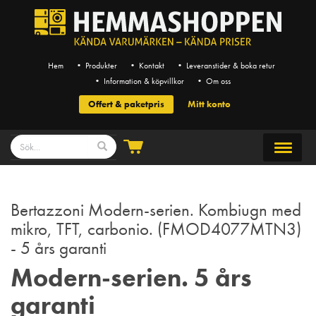
Hem
• Produkter
• Kontakt
• Leveranstider & boka retur
• Information & köpvillkor
• Om oss
Offert & paketpris
Mitt konto
Bertazzoni Modern-serien. Kombiugn med
mikro, TFT, carbonio. (FMOD4077MTN3)
- 5 års garanti
Modern-serien. 5 års
garanti