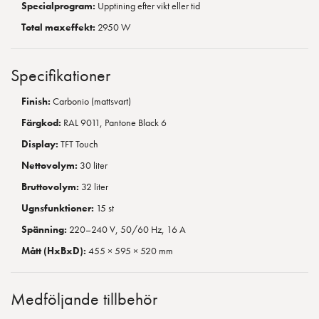
Specialprogram:
Upptining efter vikt eller tid
Total maxeffekt:
2950 W
Specifikationer
Finish:
Carbonio (mattsvart)
Färgkod:
RAL 9011, Pantone Black 6
Display:
TFT Touch
Nettovolym:
30 liter
Bruttovolym:
32 liter
Ugnsfunktioner:
15 st
Spänning:
220–240 V, 50/60 Hz, 16 A
Mått (HxBxD):
455 × 595 × 520 mm
Medföljande tillbehör