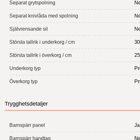
Separat grytspolning
Ne
Separat knivlåda med spolning
Ne
Självrensande sil
Ne
Största tallrik i underkorg / cm
30
Största tallrik i överkorg / cm
25
Underkorg typ
Pr
Överkorg typ
Pr
Trygghetsdetaljer
Barnspärr panel
Ja
Barnspärr handtag
Ne