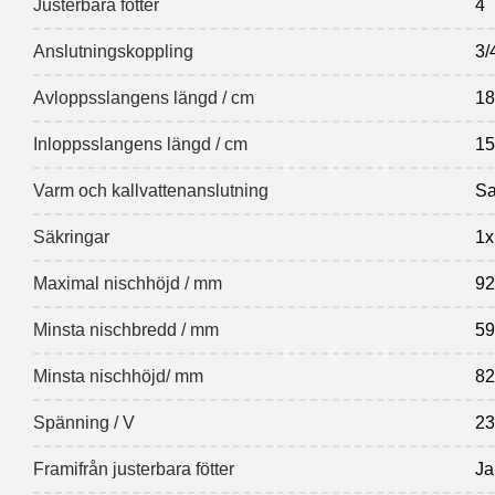
Justerbara fötter
4
Anslutningskoppling
3/
Avloppsslangens längd / cm
18
Inloppsslangens längd / cm
15
Varm och kallvattenanslutning
Sa
Säkringar
1x
Maximal nischhöjd / mm
92
Minsta nischbredd / mm
59
Minsta nischhöjd/ mm
82
Spänning / V
23
Framifrån justerbara fötter
Ja