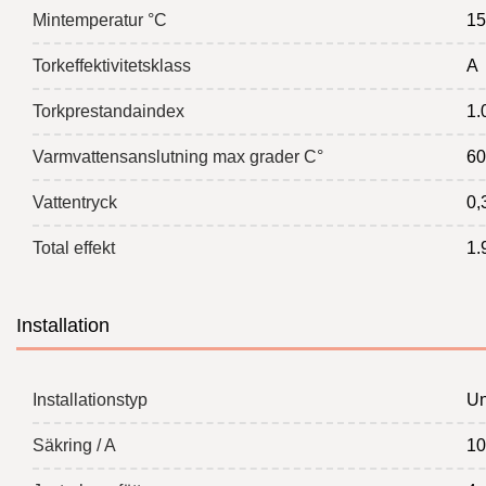
Mintemperatur °C
15
Torkeffektivitetsklass
A
Torkprestandaindex
1.
Varmvattensanslutning max grader C°
60
Vattentryck
0,
Total effekt
1.
Installation
Installationstyp
Un
Säkring / A
10