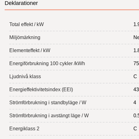
Deklarationer
Total effekt / kW
1.
Miljömärkning
Ne
Elementeffekt / kW
1.
Energiförbrukning 100 cykler /kWh
75
Ljudnivå klass
C
Energieffektivitetsindex (EEI)
43
Strömförbrukning i standbyläge / W
4
Strömförbrukning i avstängt läge / W
0.
Energiklass 2
C