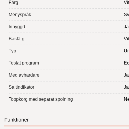
Färg
Vi
Menyspråk
Sv
Inbyggd
Ja
Basfärg
Vi
Typ
Un
Testat program
Ec
Med avhärdare
Ja
Saltindikator
Ja
Toppkorg med separat spolning
Ne
Funktioner