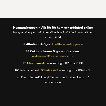
Hemmashoppen – Allt för för hem och trädgård online
Trygg service, personligt bemötande och välkända varumärken
sedan 2014.
✉
Allmänna frågor:
info@hemmashoppen.se
✉
Reklamationer & garantiärenden:
reklamation@hemmashoppen.se
☞
Chatta med oss
– Vardagar 09:00–15:00
☎
Telefonväxel:
031-422 422
– Vardagar 12:00–15:00
⌂ Hämta din beställning i Stenungsund – Kontakta oss så
förbereder vi.