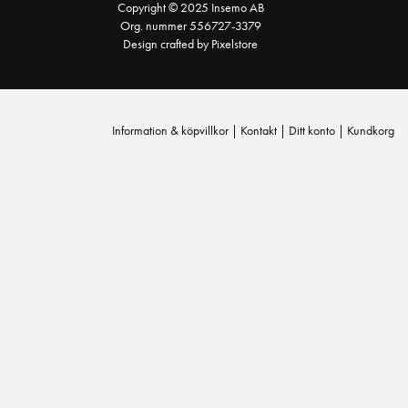
Copyright © 2025 Insemo AB
Org. nummer 556727-3379
Design crafted by Pixelstore
Information & köpvillkor
|
Kontakt
|
Ditt konto
|
Kundkorg