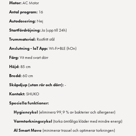
Motor:
AC Motor
Antal program:
16
Autodosering:
Nej
Startfördröjning:
Ja (upp till 24h)
Trummaterial:
Rostfritt stål
Anslutning - IoT App:
Wi-Fi+BLE (hOn)
Färg:
Vit med svart dörr
Höjd:
85 cm
Bredd:
60 cm
Skåpdjup (utan rör och dörr):
-
Kontakt:
SHUKO
Speciella funktioner:
Hygiencykel
(eliminera 99,9 % av bakterier och allergener)
Varmtorkningscykel
(torka ömtåliga kläder med mindre energi)
AI Smart Move
(minimerar trassel och optimerar torkningen)