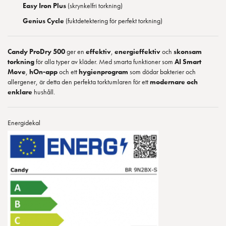
Easy Iron Plus
(skrynkelfri torkning)
Genius Cycle
(fuktdetektering för perfekt torkning)
Candy ProDry 500
ger en
effektiv
,
energieffektiv
och
skonsam
torkning
för alla typer av kläder. Med smarta funktioner som
AI Smart
Move
,
hOn-app
och ett
hygienprogram
som dödar bakterier och
allergener, är detta den perfekta torktumlaren för ett
modernare och
enklare
hushåll.
Energidekal