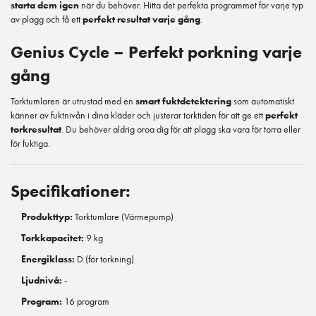
starta dem igen
när du behöver. Hitta det perfekta programmet för varje typ
av plagg och få ett
perfekt resultat varje gång
.
Genius Cycle – Perfekt porkning varje
gång
Torktumlaren är utrustad med en
smart fuktdetektering
som automatiskt
känner av fuktnivån i dina kläder och justerar torktiden för att ge ett
perfekt
torkresultat
. Du behöver aldrig oroa dig för att plagg ska vara för torra eller
för fuktiga.
Specifikationer:
Produkttyp:
Torktumlare (Värmepump)
Torkkapacitet:
9 kg
Energiklass:
D (för torkning)
Ljudnivå:
-
Program:
16 program