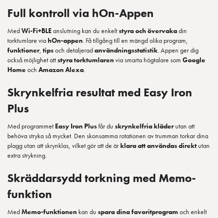
Full kontroll via hOn-Appen
Med
Wi-Fi+BLE
anslutning kan du enkelt
styra och övervaka
din
torktumlare via
hOn-appen
. Få tillgång till en mängd olika program,
funktioner
,
tips
och detaljerad
användningsstatistik
. Appen ger dig
också möjlighet att
styra torktumlaren
via smarta högtalare som
Google
Home
och
Amazon Alexa
.
Skrynkelfria resultat med Easy Iron
Plus
Med programmet
Easy Iron Plus
får du
skrynkelfria kläder
utan att
behöva stryka så mycket. Den skonsamma rotationen av trumman torkar dina
plagg utan att skrynklas, vilket gör att de är
klara att användas direkt
utan
extra strykning.
Skräddarsydd torkning med Memo-
funktion
Med
Memo-funktionen
kan du
spara dina favoritprogram
och enkelt