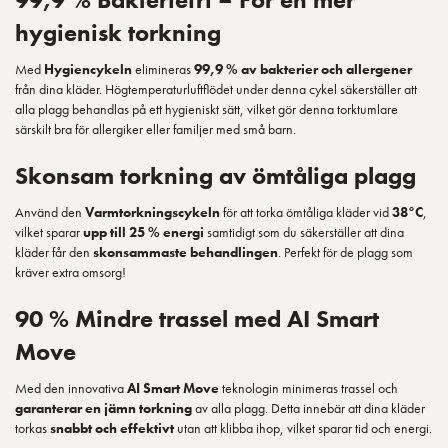
hygienisk torkning
Med
Hygiencykeln
elimineras
99,9 % av bakterier och allergener
från dina kläder. Högtemperaturluftflödet under denna cykel säkerställer att
alla plagg behandlas på ett hygieniskt sätt, vilket gör denna torktumlare
särskilt bra för allergiker eller familjer med små barn.
Skonsam torkning av ömtåliga plagg
Använd den
Varmtorkningscykeln
för att torka ömtåliga kläder vid
38°C
,
vilket sparar
upp till 25 % energi
samtidigt som du säkerställer att dina
kläder får den
skonsammaste behandlingen
. Perfekt för de plagg som
kräver extra omsorg!
90 % Mindre trassel med AI Smart
Move
Med den innovativa
AI Smart Move
teknologin minimeras trassel och
garanterar en jämn torkning
av alla plagg. Detta innebär att dina kläder
torkas
snabbt och effektivt
utan att klibba ihop, vilket sparar tid och energi.