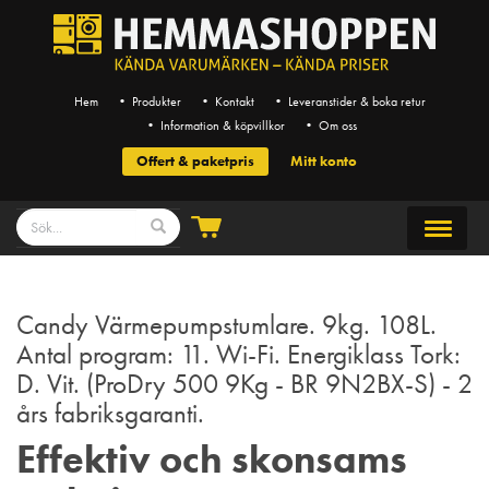
Hem
• Produkter
• Kontakt
• Leveranstider & boka retur
• Information & köpvillkor
• Om oss
Offert & paketpris
Mitt konto
Candy Värmepumpstumlare. 9kg. 108L.
Antal program: 11. Wi-Fi. Energiklass Tork:
D. Vit. (ProDry 500 9Kg - BR 9N2BX-S) - 2
års fabriksgaranti.
Effektiv och skonsams