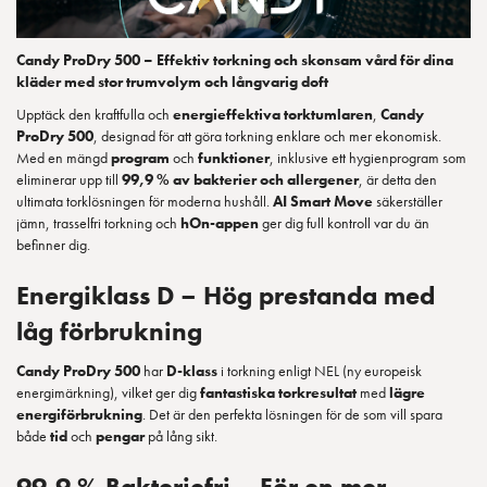
Candy ProDry 500 – Effektiv torkning och skonsam vård för dina
kläder med stor trumvolym och långvarig doft
Upptäck den kraftfulla och
energieffektiva torktumlaren
,
Candy
ProDry 500
, designad för att göra torkning enklare och mer ekonomisk.
Med en mängd
program
och
funktioner
, inklusive ett hygienprogram som
eliminerar upp till
99,9 % av bakterier och allergener
, är detta den
ultimata torklösningen för moderna hushåll.
AI Smart Move
säkerställer
jämn, trasselfri torkning och
hOn-appen
ger dig full kontroll var du än
befinner dig.
Energiklass D – Hög prestanda med
låg förbrukning
Candy ProDry 500
har
D-klass
i torkning enligt NEL (ny europeisk
energimärkning), vilket ger dig
fantastiska torkresultat
med
lägre
energiförbrukning
. Det är den perfekta lösningen för de som vill spara
både
tid
och
pengar
på lång sikt.
99,9 % Bakteriefri – För en mer