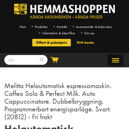
Hem
• Produkter
• Kontakt
• Leveranstider & boka retur
• Information & köpvillkor
• Om oss
Offert & paketpris
Mitt konto
Melitta Helautomatisk espressomaskin.
Caffeo Solo & Perfect Milk. Auto
Cappuccinatore. Dubbelbryggning.
Programmerbart energisparläge. Svart.
(20812) - Fri frakt