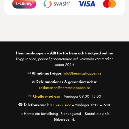
Hemmashoppen – Allt för för hem och trädgård online
Trygg service, personligt bemötande och välkända varumärken
sedan 2014.
✉
Allmänna frågor:
info@hemmashoppen.se
✉
Reklamationer & garantiärenden:
reklamation@hemmashoppen.se
☞
Chatta med oss
– Vardagar 09:00–15:00
☎
Telefonväxel:
031-422 422
– Vardagar 12:00–15:00
⌂ Hämta din beställning i Stenungsund – Kontakta oss så
förbereder vi.