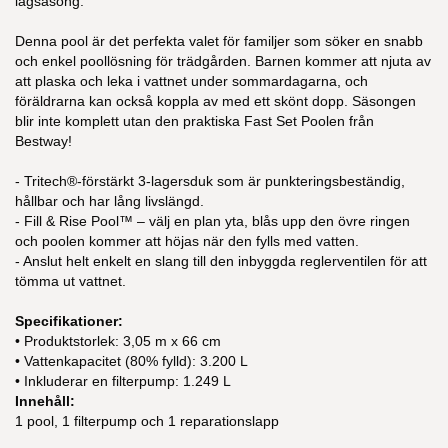
lågsäsong.
Denna pool är det perfekta valet för familjer som söker en snabb
och enkel poollösning för trädgården. Barnen kommer att njuta av
att plaska och leka i vattnet under sommardagarna, och
föräldrarna kan också koppla av med ett skönt dopp. Säsongen
blir inte komplett utan den praktiska Fast Set Poolen från
Bestway!
- Tritech®-förstärkt 3-lagersduk som är punkteringsbeständig,
hållbar och har lång livslängd.
- Fill & Rise Pool™ – välj en plan yta, blås upp den övre ringen
och poolen kommer att höjas när den fylls med vatten.
- Anslut helt enkelt en slang till den inbyggda reglerventilen för att
tömma ut vattnet.
Specifikationer:
• Produktstorlek: 3,05 m x 66 cm
• Vattenkapacitet (80% fylld): 3.200 L
• Inkluderar en filterpump: 1.249 L
Innehåll:
1 pool, 1 filterpump och 1 reparationslapp