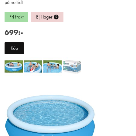
på nolltid!
Fri frakt
Ej i lager
699:-
Köp