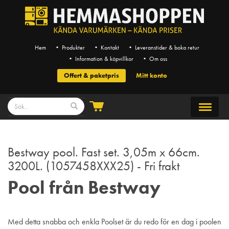
Hem
• Produkter
• Kontakt
• Leveranstider & boka retur
• Information & köpvillkor
• Om oss
Offert & paketpris
Mitt konto
Bestway pool. Fast set. 3,05m x 66cm.
3200L. (1057458XXX25) - Fri frakt
Pool från Bestway
Med detta snabba och enkla Poolset är du redo för en dag i poolen