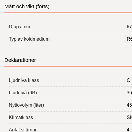
Mått och vikt (forts)
Djup / mm
67
Typ av köldmedium
R
Deklarationer
Ljudnivå klass
C
Ljudnivå (dB)
36
Nyttovolym (liter)
45
Klimatklass
S
Antal stjärnor
4