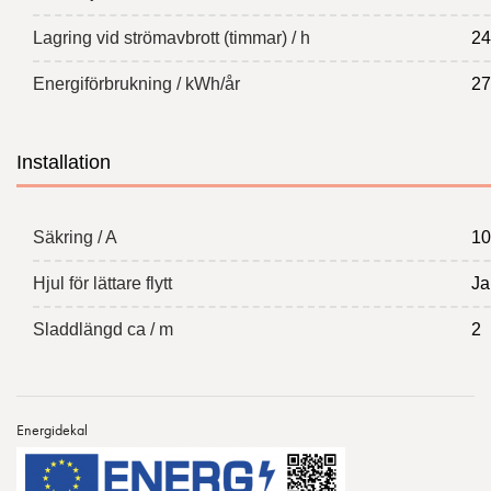
Lagring vid strömavbrott (timmar) / h
24
Energiförbrukning / kWh/år
27
Installation
Säkring / A
10
Hjul för lättare flytt
Ja
Sladdlängd ca / m
2
Energidekal