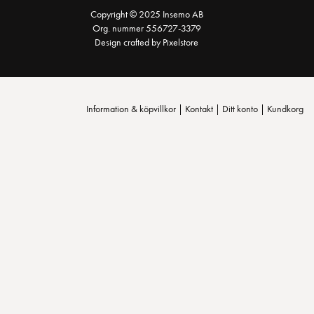
Copyright © 2025 Insemo AB
Org. nummer 556727-3379
Design crafted by Pixelstore
Information & köpvillkor
|
Kontakt
|
Ditt konto
|
Kundkorg