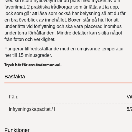
Med sin stora nyttovolym får du plats med mycket av din
favoritmat. 2 praktiska trådkorgar som är lätta att ta upp,
lock som går att låsa som också har belysning så att du får
en bra överblick av innehållet. Boxen står på hjul för att
underlätta vid förflyttning och ska vara placerad inomhus
under torra förhållanden. Mindre detaljer kan skilja något
från foton och verklighet.
Fungerar tillfredsställande med en omgivande temperatur
ner till 15 minusgrader.
Tryck här för användarmanual.
Basfakta
Färg
Vi
Infrysningskapacitet / l
5/
Funktioner