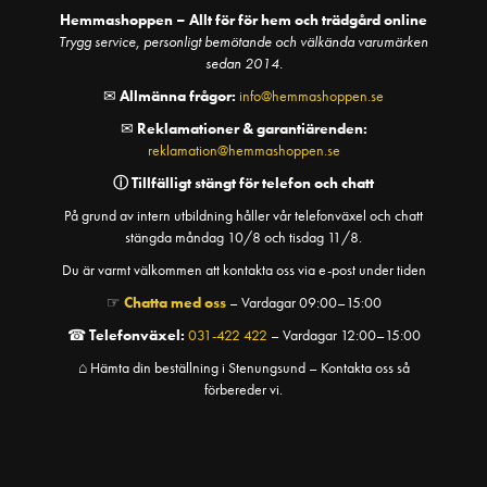
Hemmashoppen – Allt för för hem och trädgård online
Trygg service, personligt bemötande och välkända varumärken
sedan 2014.
✉
Allmänna frågor:
info@hemmashoppen.se
✉
Reklamationer & garantiärenden:
reklamation@hemmashoppen.se
ⓘ
Tillfälligt stängt för telefon och chatt
På grund av intern utbildning håller vår telefonväxel och chatt
stängda måndag 10/8 och tisdag 11/8.
Du är varmt välkommen att kontakta oss via e-post under tiden
☞
Chatta med oss
– Vardagar 09:00–15:00
☎
Telefonväxel:
031-422 422
– Vardagar 12:00–15:00
⌂ Hämta din beställning i Stenungsund – Kontakta oss så
förbereder vi.