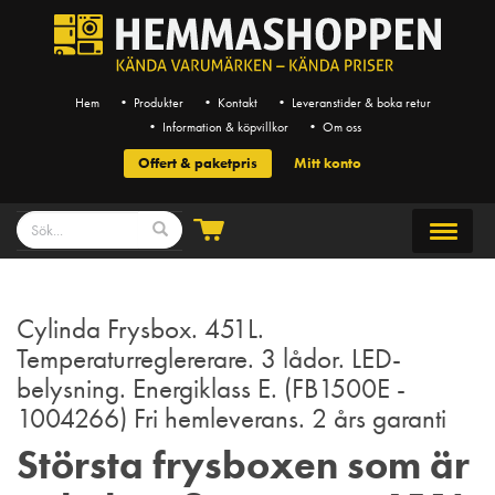
Hem
• Produkter
• Kontakt
• Leveranstider & boka retur
• Information & köpvillkor
• Om oss
Offert & paketpris
Mitt konto
Cylinda Frysbox. 451L.
Temperaturreglererare. 3 lådor. LED-
belysning. Energiklass E. (FB1500E -
1004266) Fri hemleverans. 2 års garanti
Största frysboxen som är