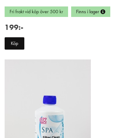
Fri frakt vid köp över 500 kr
Finns i lager
199:-
Köp