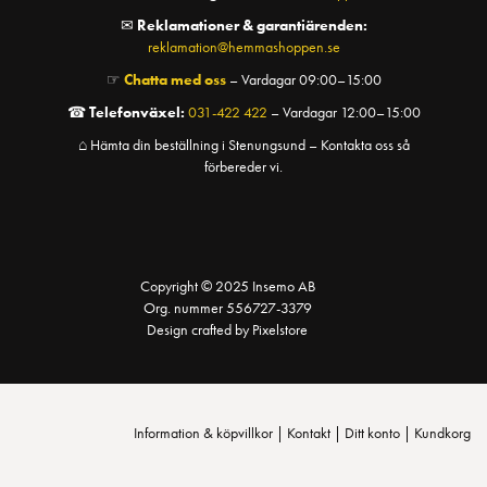
✉
Reklamationer & garantiärenden:
reklamation@hemmashoppen.se
☞
Chatta med oss
– Vardagar 09:00–15:00
☎
Telefonväxel:
031-422 422
– Vardagar 12:00–15:00
⌂ Hämta din beställning i Stenungsund – Kontakta oss så
förbereder vi.
Copyright © 2025 Insemo AB
Org. nummer 556727-3379
Design crafted by Pixelstore
Information & köpvillkor
|
Kontakt
|
Ditt konto
|
Kundkorg