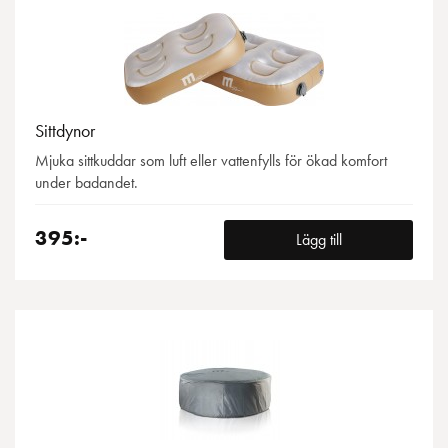
Sittdynor
Mjuka sittkuddar som luft eller vattenfylls för ökad komfort
under badandet.
395:-
Lägg till