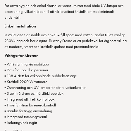
För extra hygien och enkel skötsel är spaet utrustat med både UV-lampa och
ozonrening, vilket hjälper till att hålla vattnet kristallklart med minimalt
underhåll.
Enkel installation
Installationen är snabb och enkel – fyll spaet med vatten, anslut till ett vanligt
230V-uttag och börja njuta. Tuscany Frame är ett perfekt val för dig som vill ha
ett modernt, smart och kraftfullt spabad med premiumkänsla.
Viktiga funktioner
▪ WiFi-styrning via mobilapp
▪ Plats för upp till 6 personer
▪ 138 AirJets för avkopplande bubbelmassage
▪ Kraftfull 2200 W värmare
▪ Ozonrening och UV-lampa för bättre vattenkvalitet
▪ Stabil hårdram och förstärkt poolduk
▪ Integrerad allt-i-ett-kontrollbox
▪ Timerfunktion för energikontroll
▪ Barnlås för trygg användning
▪ Integrerad tömningsventil
▪ Isoleringslock ingår