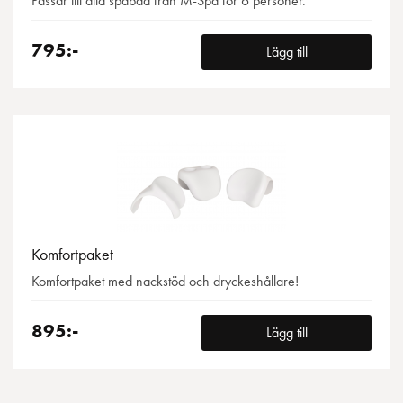
Passar till alla spabad från M-Spa för 6 personer.
795:-
Lägg till
Komfortpaket
Komfortpaket med nackstöd och dryckeshållare!
895:-
Lägg till