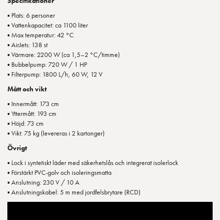
Specifikationer
▪ Plats: 6 personer
▪ Vattenkapacitet: ca 1100 liter
▪ Max temperatur: 42 °C
▪ AirJets: 138 st
▪ Värmare: 2200 W (ca 1,5–2 °C/timme)
▪ Bubbelpump: 720 W / 1 HP
▪ Filterpump: 1800 L/h, 60 W, 12 V
Mått och vikt
▪ Innermått: 173 cm
▪ Yttermått: 193 cm
▪ Höjd: 73 cm
▪ Vikt: 75 kg (levereras i 2 kartonger)
Övrigt
▪ Lock i syntetiskt läder med säkerhetslås och integrerat isolerlock
▪ Förstärkt PVC-golv och isoleringsmatta
▪ Anslutning: 230 V / 10 A
▪ Anslutningskabel: 5 m med jordfelsbrytare (RCD)