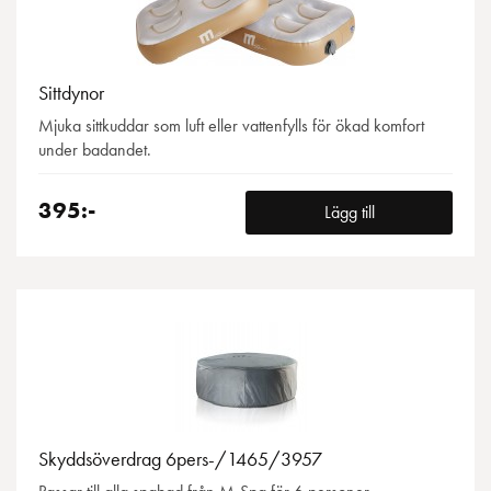
Sittdynor
Mjuka sittkuddar som luft eller vattenfylls för ökad komfort
under badandet.
395:-
Lägg till
Skyddsöverdrag 6pers-/1465/3957