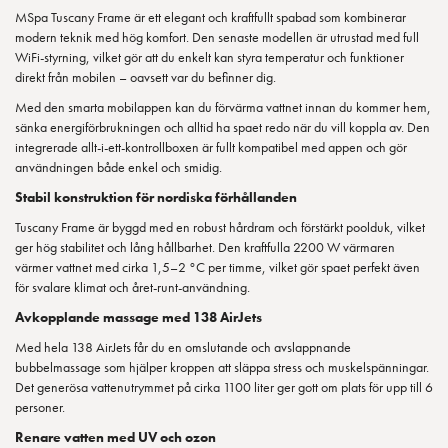
MSpa Tuscany Frame är ett elegant och kraftfullt spabad som kombinerar
modern teknik med hög komfort. Den senaste modellen är utrustad med full
WiFi-styrning, vilket gör att du enkelt kan styra temperatur och funktioner
direkt från mobilen – oavsett var du befinner dig.
Med den smarta mobilappen kan du förvärma vattnet innan du kommer hem,
sänka energiförbrukningen och alltid ha spaet redo när du vill koppla av. Den
integrerade allt-i-ett-kontrollboxen är fullt kompatibel med appen och gör
användningen både enkel och smidig.
Stabil konstruktion för nordiska förhållanden
Tuscany Frame är byggd med en robust hårdram och förstärkt poolduk, vilket
ger hög stabilitet och lång hållbarhet. Den kraftfulla 2200 W värmaren
värmer vattnet med cirka 1,5–2 °C per timme, vilket gör spaet perfekt även
för svalare klimat och året-runt-användning.
Avkopplande massage med 138 AirJets
Med hela 138 AirJets får du en omslutande och avslappnande
bubbelmassage som hjälper kroppen att släppa stress och muskelspänningar.
Det generösa vattenutrymmet på cirka 1100 liter ger gott om plats för upp till 6
personer.
Renare vatten med UV och ozon