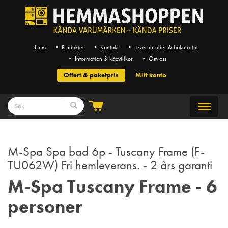
Hem
• Produkter
• Kontakt
• Leveranstider & boka retur
• Information & köpvillkor
• Om oss
Offert & paketpris
Mitt konto
M-Spa Spa bad 6p - Tuscany Frame (F-
TU062W) Fri hemleverans. - 2 års garanti
M-Spa Tuscany Frame - 6
personer