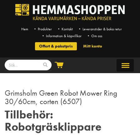
Hem
• Produkter
• Kontakt
• Leveranstider & boka retur
• Information & köpvillkor
• Om oss
Offert & paketpris
Mitt konto
Grimsholm Green Robot Mower Ring
30/60cm, corten (6507)
Tillbehör:
Robotgräsklippare