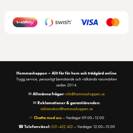
Hemmashoppen – Allt för för hem och trädgård online
Trygg service, personligt bemötande och välkända varumärken
sedan 2014.
✉
Allmänna frågor:
info@hemmashoppen.se
✉
Reklamationer & garantiärenden:
reklamation@hemmashoppen.se
☞
Chatta med oss
– Vardagar 09:00–15:00
☎
Telefonväxel:
031-422 422
– Vardagar 12:00–15:00