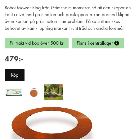
Robot Mower Ring från Grimsholm monteras så att den skapar en
kant i nivå med gräsmattan och gräsklipparen kan därmed klippa
även kanten på gräsmattan utan problem. På så sätt minskas
behovet av kantklippning markant runt träd och andra föremål.
Fri frakt vid köp över 500 kr
Finns i centrallager
479:-
Köp