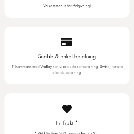
Välkommen in för rådgivning!
Snabb & enkel betalning
Tillsammans med Walley kan vi erbjuda kortbetalning, Swish, faktura
eller delbetalning.
Fri frakt *
* Vid köp över 500:- annars fastpris 25:-