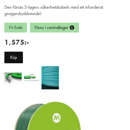
Den första 3-lagers säkerhetskabeln med ett infunderat
gnagarskyddsmedel.
Fri frakt
Finns i centrallager
1,575:-
Köp