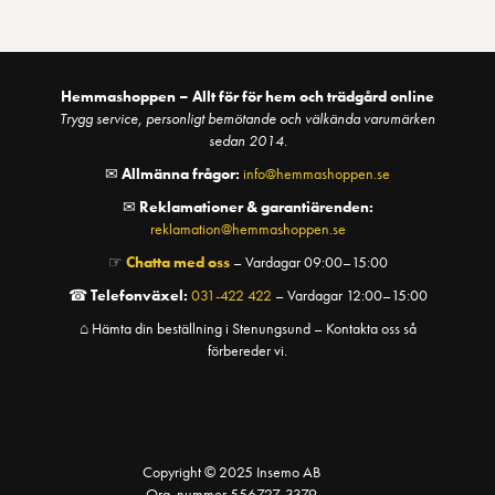
Hemmashoppen – Allt för för hem och trädgård online
Trygg service, personligt bemötande och välkända varumärken
sedan 2014.
✉
Allmänna frågor:
info@hemmashoppen.se
✉
Reklamationer & garantiärenden:
reklamation@hemmashoppen.se
☞
Chatta med oss
– Vardagar 09:00–15:00
☎
Telefonväxel:
031-422 422
– Vardagar 12:00–15:00
⌂ Hämta din beställning i Stenungsund – Kontakta oss så
förbereder vi.
Copyright © 2025 Insemo AB
Org. nummer 556727-3379