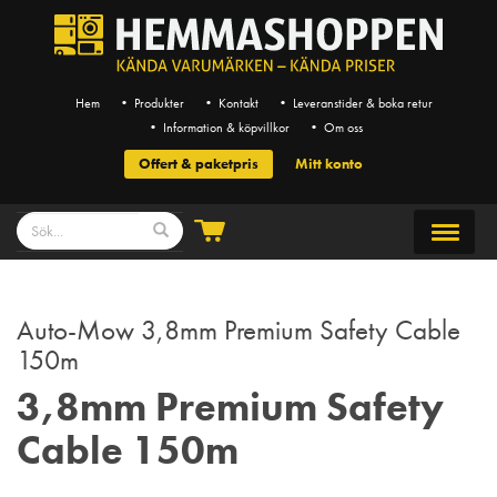
Hem
• Produkter
• Kontakt
• Leveranstider & boka retur
• Information & köpvillkor
• Om oss
Offert & paketpris
Mitt konto
Auto-Mow 3,8mm Premium Safety Cable
150m
3,8mm Premium Safety
Cable 150m