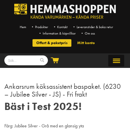
Hem
• Produkter
• Kontakt
• Leveranstider & boka retur
• Information & köpvillkor
• Om oss
Offert & paketpris
Mitt konto
Ankarsrum köksassistent baspaket. (6230
– Jubilee Silver - JS) - Fri frakt
Bäst i Test 2025!
Färg: Jubilee Silver - Grå med en glansig yta