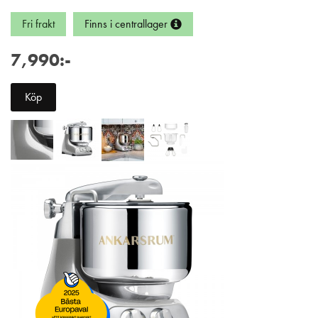
Fri frakt
Finns i centrallager
7,990:-
Köp