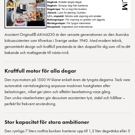
Assistent Original® AKM6230 är den senaste generationen av den ikoniska
köksassistenten som tillverkas i Sverige sedan 1940. Med modern teknik,
genomtänkt design och kraftfull prestanda är den skapad för dig som vill ta ditt
bakande och matlagande till nästa nivå.
Kraftfull motor för alla degar
Den nya motorn på 1500 W klarar enkelt även de tyngsta degarna. Tack vare
automatisk varvtalsreglering anpassar maskinen hastigheten efter
belastningen, vilket ger jämn och effektiv bearbetning varje gång.
Den unika växelenheten gör dessutom assistenten tyst, stabil och hållbar –
perfekt för frekvent användning.
Stor kapacitet för stora ambitioner
Den rymliga 7 liters rostfria bunken hanterar upp till 1,5 liter degvätska eller 5