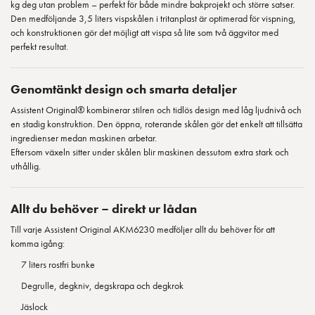
kg deg utan problem – perfekt för både mindre bakprojekt och större satser.
Den medföljande 3,5 liters vispskålen i tritanplast är optimerad för vispning,
och konstruktionen gör det möjligt att vispa så lite som två äggvitor med
perfekt resultat.
Genomtänkt design och smarta detaljer
Assistent Original® kombinerar stilren och tidlös design med låg ljudnivå och
en stadig konstruktion. Den öppna, roterande skålen gör det enkelt att tillsätta
ingredienser medan maskinen arbetar.
Eftersom växeln sitter under skålen blir maskinen dessutom extra stark och
uthållig.
Allt du behöver – direkt ur lådan
Till varje Assistent Original AKM6230 medföljer allt du behöver för att
komma igång:
7 liters rostfri bunke
Degrulle, degkniv, degskrapa och degkrok
Jäslock