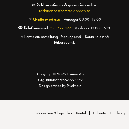
✉
Reklamationer & garantiärenden:
reklamation@hemmashoppen.se
☞
Chatta med oss
– Vardagar 09:00–15:00
☎
Telefonväxel:
031-422 422
– Vardagar 12:00–15:00
⌂ Hämta din beställning i Stenungsund – Kontakta oss så
förbereder vi.
Copyright © 2025 Insemo AB
Org. nummer 556727-3379
Design crafted by Pixelstore
Information & köpvillkor
|
Kontakt
|
Ditt konto
|
Kundkorg