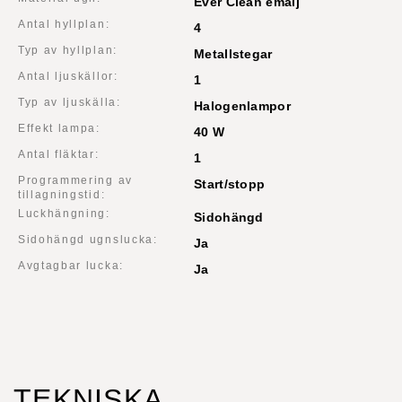
Ever Clean emalj
Antal hyllplan:
4
Typ av hyllplan:
Metallstegar
Antal ljuskällor:
1
Typ av ljuskälla:
Halogenlampor
Effekt lampa:
40 W
Antal fläktar:
1
Programmering av
Start/stopp
tillagningstid:
Luckhängning:
Sidohängd
Sidohängd ugnslucka:
Ja
Avgtagbar lucka:
Ja
TEKNISKA