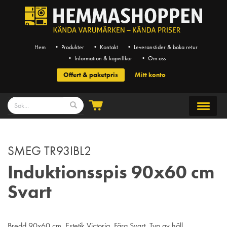
Hem
• Produkter
• Kontakt
• Leveranstider & boka retur
• Information & köpvillkor
• Om oss
Offert & paketpris
Mitt konto
SMEG TR93IBL2
Induktionsspis 90x60 cm
Svart
Bredd 90x60 cm, Estetik Victoria, Färg Svart, Typ av häll