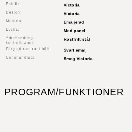
Estetik:
Victoria
Design:
Victoria
Material:
Emaljerad
Lucka:
Med panel
Ytbehandling
Rostfritt stål
kontrollpanel:
Färg på ram runt häll:
Svart emalj
Ugnshandtag:
Smeg Victoria
PROGRAM/FUNKTIONER