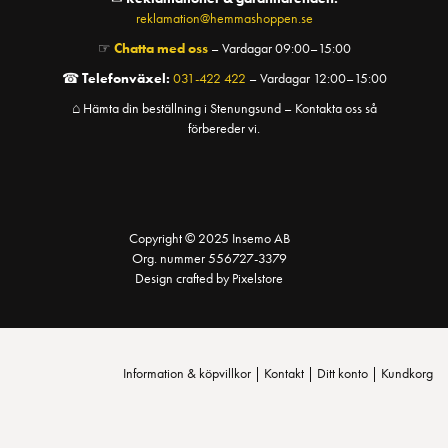
reklamation@hemmashoppen.se
☞
Chatta med oss
– Vardagar 09:00–15:00
☎
Telefonväxel:
031-422 422
– Vardagar 12:00–15:00
⌂ Hämta din beställning i Stenungsund – Kontakta oss så
förbereder vi.
Copyright © 2025 Insemo AB
Org. nummer 556727-3379
Design crafted by Pixelstore
Information & köpvillkor
|
Kontakt
|
Ditt konto
|
Kundkorg