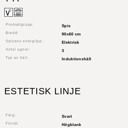
Produktgrupp:
Spis
Bredd:
90x60 cm
Spisens energityp:
Elektrisk
Antal ugnar:
3
Typ av häll:
Induktionshäll
ESTETISK LINJE
Färg:
Svart
Finish:
Högblank