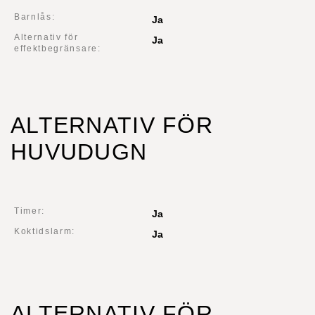
Barnlås:
Ja
Alternativ för
Ja
effektbegränsare:
ALTERNATIV FÖR
HUVUDUGN
Timer:
Ja
Koktidslarm:
Ja
ALTERNATIV FÖR