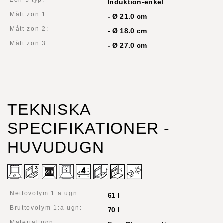
Induktion-enkel
Mått zon 1:
- Ø 21.0 cm
Mått zon 2:
- Ø 18.0 cm
Mått zon 3:
- Ø 27.0 cm
TEKNISKA
SPECIFIKATIONER -
HUVUDUGN
Nettovolym 1:a ugn:
61 l
Bruttovolym 1:a ugn:
70 l
Material ugn: