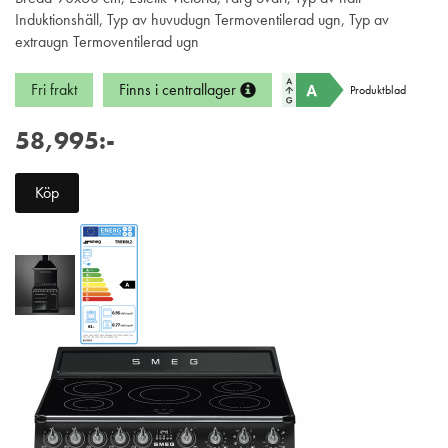
Induktionshäll, Typ av huvudugn Termoventilerad ugn, Typ av
extraugn Termoventilerad ugn
Fri frakt
Finns i centrallager
Produktblad
58,995:-
Köp