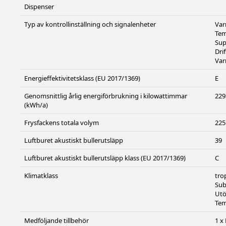
Dispenser
Typ av kontrollinställning och signalenheter
Var
Tem
Sup
Dri
Var
Energieffektivitetsklass (EU 2017/1369)
E
Genomsnittlig årlig energiförbrukning i kilowattimmar
229
(kWh/a)
Frysfackens totala volym
225
Luftburet akustiskt bullerutsläpp
39
Luftburet akustiskt bullerutsläpp klass (EU 2017/1369)
C
Klimatklass
tro
Sub
Utö
Tem
Medföljande tillbehör
1 x