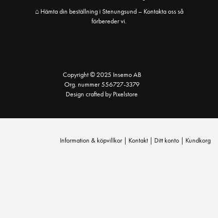
⌂ Hämta din beställning i Stenungsund – Kontakta oss så
förbereder vi.
Copyright © 2025 Insemo AB
Org. nummer 556727-3379
Design crafted by Pixelstore
Information & köpvillkor
|
Kontakt
|
Ditt konto
|
Kundkorg