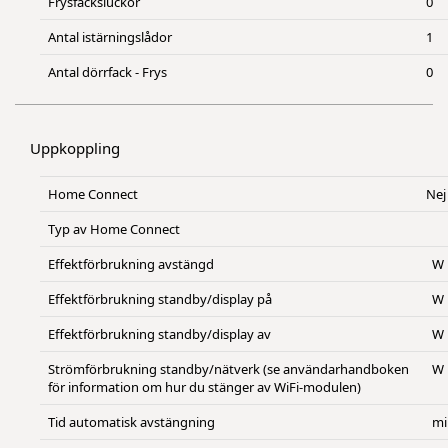
Frysfacksluckor
0
Antal istärningslådor
1
Antal dörrfack - Frys
0
Uppkoppling
Home Connect
Nej
Typ av Home Connect
Effektförbrukning avstängd
W
Effektförbrukning standby/display på
W
Effektförbrukning standby/display av
W
Strömförbrukning standby/nätverk (se användarhandboken
W
för information om hur du stänger av WiFi-modulen)
Tid automatisk avstängning
mi