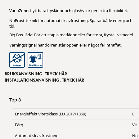
VarioZone: flyttbara fryslådor och glashyllor ger extra flexibilitet.
NoFrost-teknik för automatisk avfrostning. Sparar både energi och
tid.
Big Box-låda: För att stapla matlådor eller för stora, frysta livsmedel.
Varningssignal när dörren står öppen eller något fel inträffat.
BRUKSANVISNING, TRYCK HÄR
I
NSTALLATIONSANVISNING, TRYCK HÄR
Top 8
Energieffektivitetsklass (EU 2017/1369)
E
Färg
Vit
Automatisk avfrostning
No 