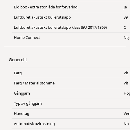
Big box - extra stor låda för förvaring
Ja
Luftburet akustiskt bullerutsläpp
39
Luftburet akustiskt bullerutsläpp klass (EU 2017/1369)
C
Home Connect
Nej
Generellt
Färg
Vit
Färg / Material stomme
Vit
Gångjärn
Hö
Typ av gångjärn
Handtag
Ver
Automatisk avfrostning
No 