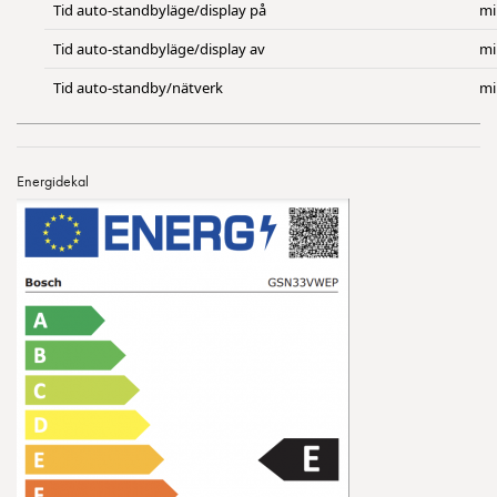
Tid auto-standbyläge/display på
mi
Tid auto-standbyläge/display av
mi
Tid auto-standby/nätverk
mi
Energidekal