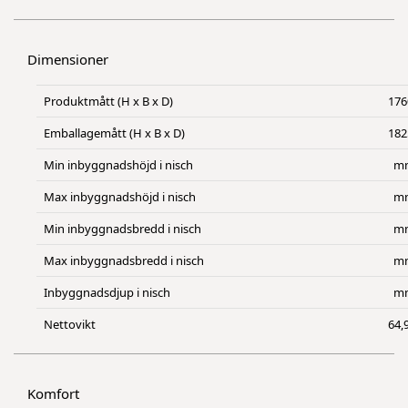
Dimensioner
Produktmått (H x B x D)
176
Emballagemått (H x B x D)
182
Min inbyggnadshöjd i nisch
m
Max inbyggnadshöjd i nisch
m
Min inbyggnadsbredd i nisch
m
Max inbyggnadsbredd i nisch
m
Inbyggnadsdjup i nisch
m
Nettovikt
64,
Komfort