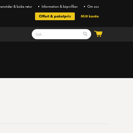
anstider & boka retur
• Information & köpvillkor
• Om oss
Offert & paketpris
Mitt konto