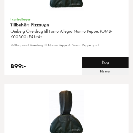
I centrallager
Tillbehör: Pizzaugn
Omberg
Överdrag till Forno Allegro Nonno Peppe. (OMB-
K00300) Fri frakt
Måttanpassat överdrag till Nonno Peppe & Nonno Peppe gasol
Köp
899:-
Läs mer