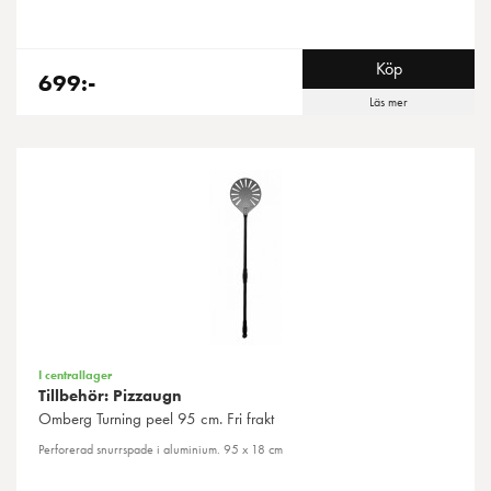
Köp
699:-
Läs mer
I centrallager
Tillbehör: Pizzaugn
Omberg
Turning peel 95 cm. Fri frakt
Perforerad snurrspade i aluminium. 95 x 18 cm