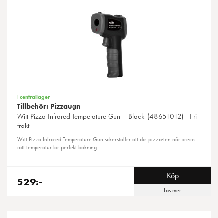
I centrallager
Tillbehör: Pizzaugn
Witt
Pizza Infrared Temperature Gun – Black. (48651012) - Fri
frakt
Witt Pizza Infrared Temperature Gun säkerställer att din pizzasten når precis
rätt temperatur för perfekt bakning.
Köp
529:-
Läs mer