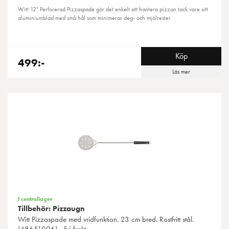
Witt 12" Perforerad Pizzaspade gör det enkelt att hantera pizzan tack vare sitt
aluminiumblad med små hål som minimerar deg- och mjölrester
Köp
499:-
Läs mer
I centrallager
Tillbehör: Pizzaugn
Witt
Pizzaspade med vridfunktion. 23 cm bred. Rostfritt stål.
(48651006) - Fri frakt