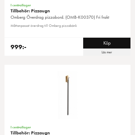
I centrallager
Tillbehör: Pizzaugn
Omberg
Överdrag pizzabord. (OMB-K00370) Fri frakt
Måttanpassat överdrag till Omberg pizzabänk
Köp
999:-
Läs mer
I centrallager
Tillbehör: Pizzaugn