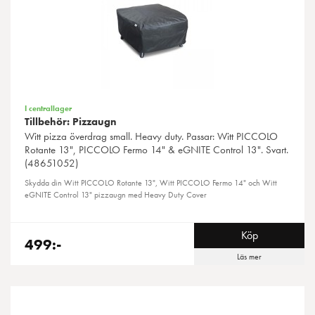
I centrallager
Tillbehör: Pizzaugn
Witt
pizza överdrag small. Heavy duty. Passar: Witt PICCOLO
Rotante 13", PICCOLO Fermo 14" & eGNITE Control 13". Svart.
(48651052)
Skydda din Witt PICCOLO Rotante 13", Witt PICCOLO Fermo 14" och Witt
eGNITE Control 13" pizzaugn med Heavy Duty Cover
Köp
499:-
Läs mer