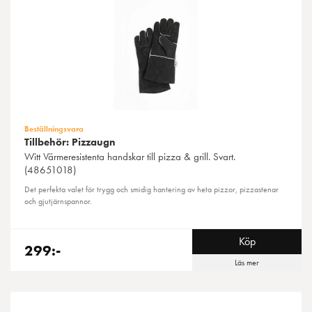
Beställningsvara
Tillbehör: Pizzaugn
Witt
Värmeresistenta handskar till pizza & grill. Svart.
(48651018)
Det perfekta valet för trygg och smidig hantering av heta pizzor, pizzastenar
och gjutjärnspannor.
Köp
299:-
Läs mer