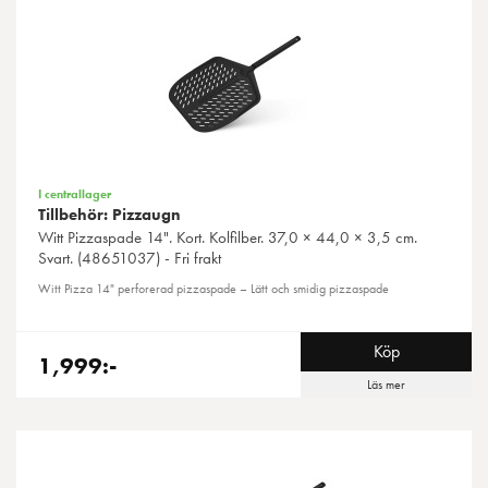
I centrallager
Tillbehör: Pizzaugn
Witt
Pizzaspade 14". Kort. Kolfilber. 37,0 × 44,0 × 3,5 cm.
Svart. (48651037) - Fri frakt
Witt Pizza 14" perforerad pizzaspade – Lätt och smidig pizzaspade
Köp
1,999:-
Läs mer