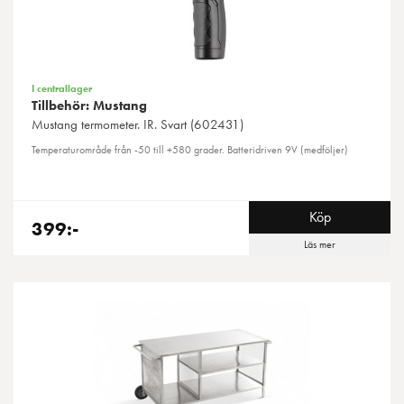
I centrallager
Tillbehör: Mustang
Mustang
termometer. IR. Svart (602431)
Temperaturområde från -50 till +580 grader. Batteridriven 9V (medföljer)
Köp
399:-
Läs mer