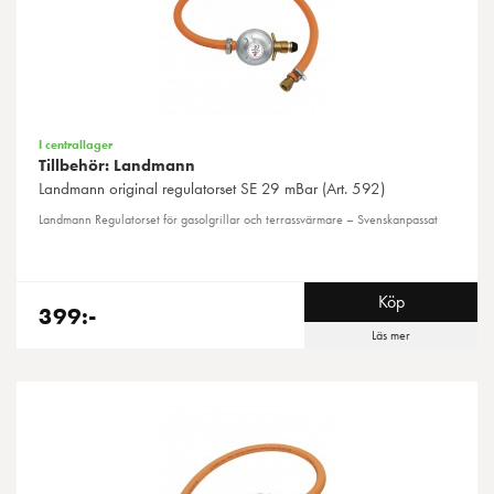
I centrallager
Tillbehör: Landmann
Landmann
original regulatorset SE 29 mBar (Art. 592)
Landmann Regulatorset för gasolgrillar och terrassvärmare – Svenskanpassat
Köp
399:-
Läs mer