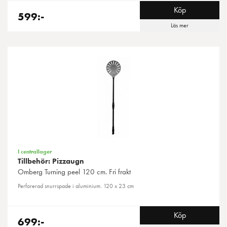
Köp
599:-
Läs mer
I centrallager
Tillbehör: Pizzaugn
Omberg
Turning peel 120 cm. Fri frakt
Perforerad snurrspade i aluminium. 120 x 23 cm
Köp
699:-