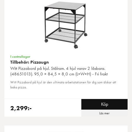
I centrallager
Tillbehör: Pizzaugn
Witt
Pizzabord på hjul. Stålram. 4 hjul varav 2 låsbara.
(48651013). 95,0 × 84,5 × 8,0 cm (L×W×H) - Fri frakt
Witt Pizzabord på hjul är den ultimata arbetsstationen för dig som älskar att
baka pizza.
Köp
2,299:-
Läs mer