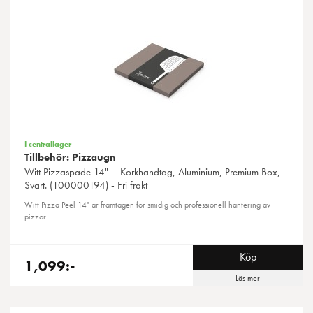
I centrallager
Tillbehör: Pizzaugn
Witt
Pizzaspade 14" – Korkhandtag, Aluminium, Premium Box,
Svart. (100000194) - Fri frakt
Witt Pizza Peel 14" är framtagen för smidig och professionell hantering av
pizzor.
Köp
1,099:-
Läs mer