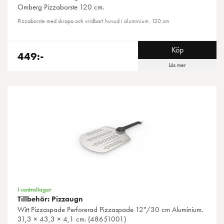
Omberg
Pizzaborste 120 cm.
Pizzaborste med skrapa och vridbart huvud i aluminium. 120 cm
Köp
449:-
Läs mer
I centrallager
Tillbehör: Pizzaugn
Witt
Pizzaspade Perforerad Pizzaspade 12"/30 cm Aluminium.
31,3 × 43,3 × 4,1 cm. (48651001)