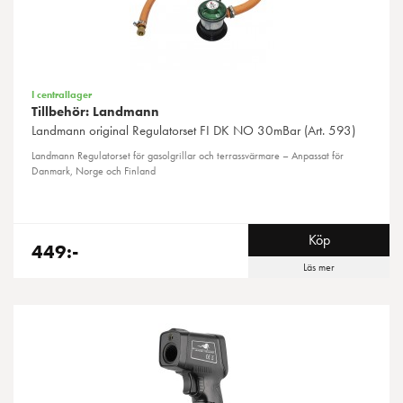
I centrallager
Tillbehör: Landmann
Landmann
original Regulatorset FI DK NO 30mBar (Art. 593)
Landmann Regulatorset för gasolgrillar och terrassvärmare – Anpassat för
Danmark, Norge och Finland
Köp
449:-
Läs mer