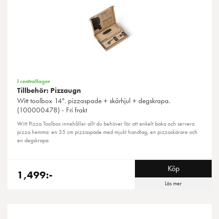
I centrallager
Tillbehör: Pizzaugn
Witt
toolbox 14". pizzaspade + skärhjul + degskrapa.
(100000478) - Fri frakt
Witt Pizza Toolbox innehåller allt du behöver för att enkelt baka och servera
pizza hemma: en 35 cm pizzaspade med mjukt handtag, en pizzaskärare och
en degskrapa.
Köp
1,499:-
Läs mer