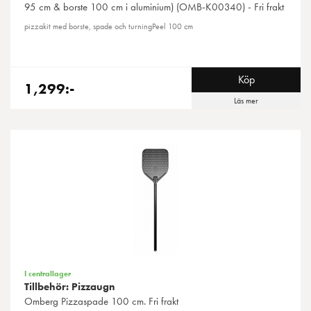
95 cm & borste 100 cm i aluminium) (OMB-K00340) - Fri frakt
pizzakit med borste, spade och turningPeel 100 cm
Köp
1,299:-
Läs mer
I centrallager
Tillbehör: Pizzaugn
Omberg
Pizzaspade 100 cm. Fri frakt