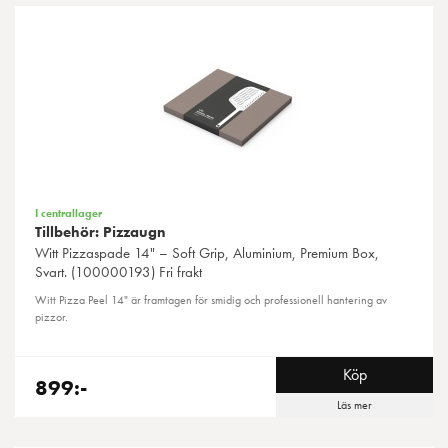
I centrallager
Tillbehör: Pizzaugn
Witt
Pizzaspade 14" – Soft Grip, Aluminium, Premium Box,
Svart. (100000193) Fri frakt
Witt Pizza Peel 14" är framtagen för smidig och professionell hantering av
pizzor.
Köp
899:-
Läs mer