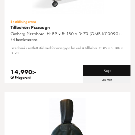
Beställningsvara
Tillbehör: Pizzaugn
Omberg
Pizzabord. H: 89 x B: 180 x D: 70 (OMB-K00090) -
Fri hemleverans
Pizzabänk i rostfritt stål med förvaringsyta för ved & tillbehör. H: 89 x B: 180 x
D: 70
Köp
14,990:-
Prisgaranti
Läs mer