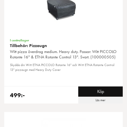
I centrallager
Tillbehör: Pizzaugn
Witt
pizza överdrag medium. Heavy duty. Passar: Witt PICCOLO
Rotante 16" & ETNA Rotante Control 13". Svart. (100000505)
Skydda din Witt ETNA PICCOLO Rotante 16" och Witt ETNA Rotante Control
13" pizzaugn med Heavy Duty Cover
Köp
499:-
Läs mer