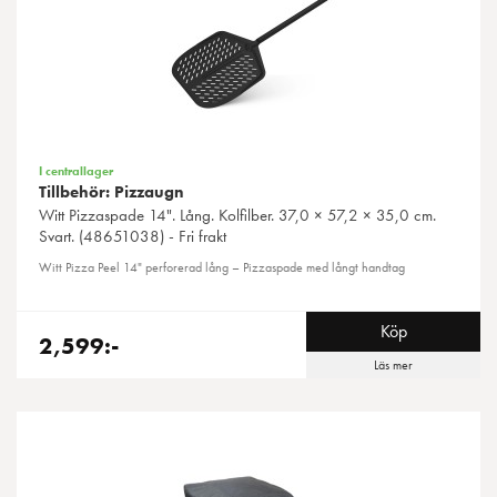
I centrallager
Tillbehör: Pizzaugn
Witt
Pizzaspade 14". Lång. Kolfilber. 37,0 × 57,2 × 35,0 cm.
Svart. (48651038) - Fri frakt
Witt Pizza Peel 14" perforerad lång – Pizzaspade med långt handtag
Köp
2,599:-
Läs mer