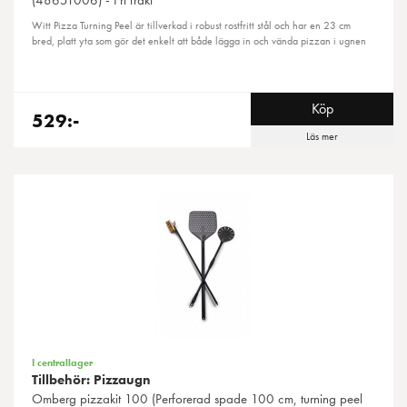
Witt Pizza Turning Peel är tillverkad i robust rostfritt stål och har en 23 cm
bred, platt yta som gör det enkelt att både lägga in och vända pizzan i ugnen
Köp
529:-
Läs mer
I centrallager
Tillbehör: Pizzaugn
Omberg
pizzakit 100 (Perforerad spade 100 cm, turning peel