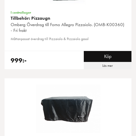
I centrallager
Tillbehör: Pizzaugn
Omberg
Överdrag till Forno Allegro Pizzaiolo. (OMB-K00360)
- Fri frakt
Måttanpassat överdrag till Pizzaiolo & Pizzaiolo gasol
Köp
999:-
Läs mer