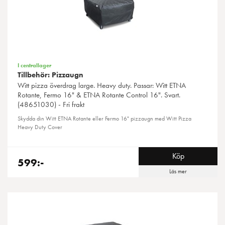
I centrallager
Tillbehör: Pizzaugn
Witt
pizza överdrag large. Heavy duty. Passar: Witt ETNA
Rotante, Fermo 16" & ETNA Rotante Control 16". Svart.
(48651030) - Fri frakt
Skydda din Witt ETNA Rotante eller Fermo 16" pizzaugn med Witt Pizza
Heavy Duty Cover
Köp
599:-
Läs mer