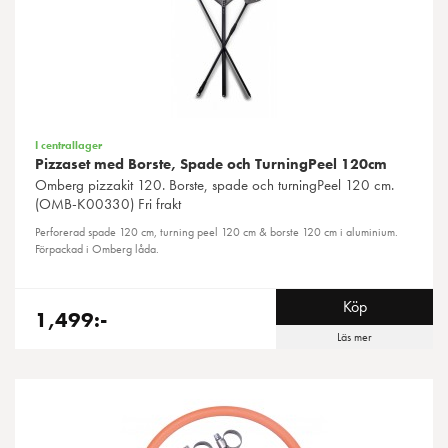
I centrallager
Pizzaset med Borste, Spade och TurningPeel 120cm
Omberg
pizzakit 120. Borste, spade och turningPeel 120 cm.
(OMB-K00330) Fri frakt
Perforerad spade 120 cm, turning peel 120 cm & borste 120 cm i aluminium.
Förpackad i Omberg låda.
Köp
1,499:-
Läs mer