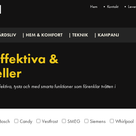
Hem
• Kontakt
• Lever
ÅRDSLIV
| HEM & KOMFORT
| TEKNIK
| KAMPANJ
ffektiva &
ller
ektiva, tysta och med smarta funktioner som förenklar tvätten i
Bosch
Candy
Vestfrost
SMEG
Siemens
Whirlpool