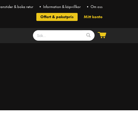
anstider & boka retur
• Information & köpvillkor
• Om oss
Offert & paketpris
Mitt konto