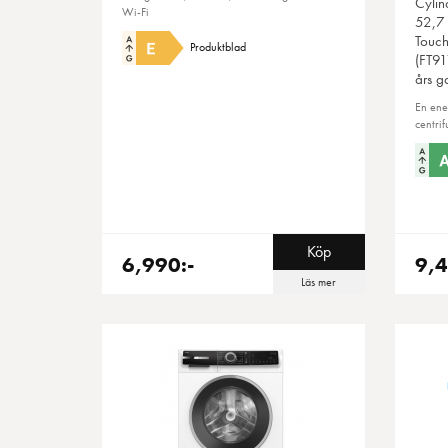
Cylin
Wi-Fi
52,7 
Touchd
Produktblad
(FT91
års ga
En ene
centrif
Köp
6,990:-
9,4
Läs mer