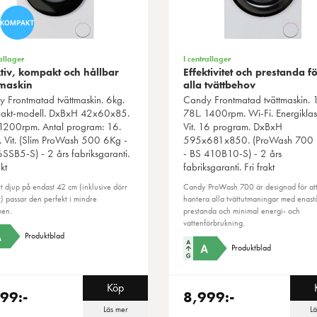
allager
I centrallager
ktiv, kompakt och hållbar
Effektivitet och prestanda f
tmaskin
alla tvättbehov
y
Frontmatad tvättmaskin. 6kg.
Candy
Frontmatad tvättmaskin. 
akt-modell. DxBxH 42x60x85.
78L. 1400rpm. Wi-Fi. Energiklas
1200rpm. Antal program: 16.
Vit. 16 program. DxBxH
. Vit. (Slim ProWash 500 6Kg -
595x681x850. (ProWash 700
SSB5-S) - 2 års fabriksgaranti.
- BS 410B10-S) - 2 års
kt
fabriksgaranti. Fri frakt
t djup på endast 42 cm (inklusive dörr
Candy ProWash 700 är designad för at
) passar den perfekt i mindre
hantera alla tvättutmaningar med enas
en.
prestanda och minimal energi- och
vattenförbrukning.
Produktblad
Produktblad
Köp
99:-
8,999:-
Läs mer
L