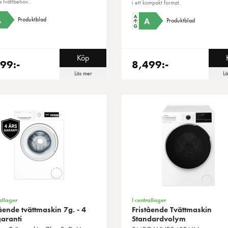
a tvättbehov.
i ett kompakt format.
Produktblad
Produktblad
Köp
99:-
8,499:-
Läs mer
L
allager
I centrallager
tående tvättmaskin 7g. - 4
Fristående Tvättmaskin
garanti
Standardvolym