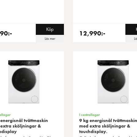
Köp
90:-
12,990:-
Läs mer
L
allager
I centrallager
 energisnål tvättmaskin
9 kg energisnål tvättmaski
extra sköljningar &
med extra sköljningar &
hdisplay
touchdisplay.