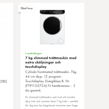
Fåtal kvar
I centrallager
7 kg slimmad tvättmaskin med
extra sköljningar och
touchdisplay
Cylinda
frontmatad tvättmaskin. 7kg.
44 cm djup. 12 program.
Touchdisplay. Energiklass B. Vit.
S2BE)
(FT911G272A) Fri hemleverans. - 2
års garanti.
En slimmad tvättmaskin som trots sitt mindre
djup (44 cm) rymmer hela 7 kg tvätt – perfekt
för dig som har begränsat utrymme men höga