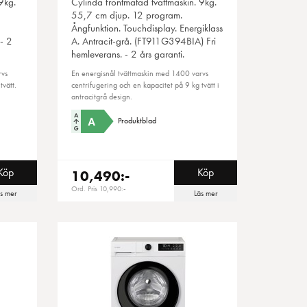
9kg.
Cylinda
frontmatad tvättmaskin. 9kg.
55,7 cm djup. 12 program.
Ångfunktion. Touchdisplay. Energiklass
- 2
A. Antracit-grå. (FT911G394BIA) Fri
hemleverans. - 2 års garanti.
rvs
En energisnål tvättmaskin med 1400 varvs
tvätt.
centrifugering och en kapacitet på 9 kg tvätt i
antracitgrå design.
Produktblad
Köp
Köp
10,490:-
Ord. Pris 10,990:-
äs mer
Läs mer