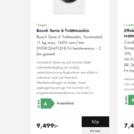
I lager
I centr
Bosch Serie 6 Tvättmaskin
Effe
tvät
Bosch
Serie 6 Tvättmaskin, frontmatad
Cand
11 kg max. 1400 varv/min
Komp
(WGK264FLSN) Fri hemleverans. - 2
39L. 
års garanti
Wi-Fi
Automatisk dosering som minskar både
BR 26
tvättmedelsåtgång och onödig
Fri fra
vattenförbrukning Ångfunktion som effektivt
reducerar veck och förenklar
Med et
efterbehandlingen av kläder Smart
och rör
uppkoppling som ger full kontroll och
utrymm
programrekommendationer via mobil en
Produktblad
Köp
9,499:-
7,4
Läs mer