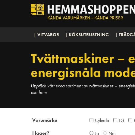
| VITVAROR
| KÖKSUTRUSTNING
| TRÄDG
Tvättmaskiner – e
energisnåla mode
Upptäck vårt stora sortiment av tvättmaskiner – energieff
alla hem
Varumärke
Cylinda
LG
I lager?
Ja
Nej