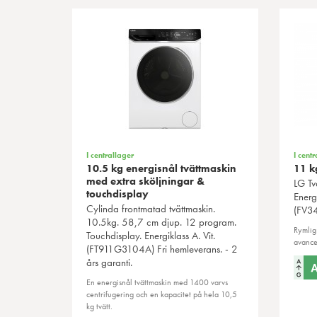
I centrallager
I centr
10.5 kg energisnål tvättmaskin
11 k
med extra sköljningar &
LG
Tvä
touchdisplay
Energ
Cylinda
frontmatad tvättmaskin.
(FV34
10.5kg. 58,7 cm djup. 12 program.
Rymlig
Touchdisplay. Energiklass A. Vit.
avancer
(FT911G3104A) Fri hemleverans. - 2
års garanti.
En energisnål tvättmaskin med 1400 varvs
centrifugering och en kapacitet på hela 10,5
kg tvätt.