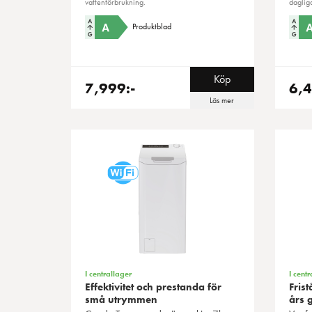
vattenförbrukning.
daglig
Produktblad
Köp
7,999:-
6,4
Läs mer
I centrallager
I centr
Effektivitet och prestanda för
Fris
små utrymmen
års 