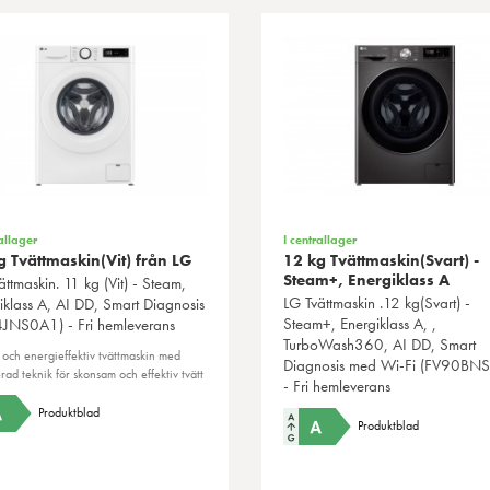
allager
I centrallager
g Tvättmaskin(Vit) från LG
12 kg Tvättmaskin(Svart) -
Steam+, Energiklass A
ttmaskin. 11 kg (Vit) - Steam,
LG
Tvättmaskin .12 kg(Svart) -
iklass A, AI DD, Smart Diagnosis
Steam+, Energiklass A, ,
JNS0A1) - Fri hemleverans
TurboWash360, AI DD, Smart
 och energieffektiv tvättmaskin med
Diagnosis med Wi-Fi (FV90BN
ad teknik för skonsam och effektiv tvätt
- Fri hemleverans
Produktblad
Produktblad