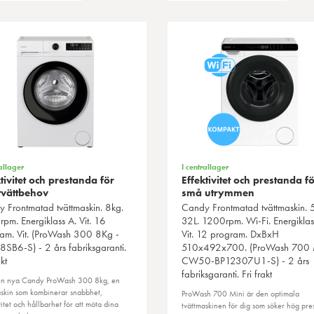
allager
I centrallager
tivitet och prestanda för
Effektivitet och prestanda f
 tvättbehov
små utrymmen
y
Frontmatad tvättmaskin. 8kg.
Candy
Frontmatad tvättmaskin. 
pm. Energiklass A. Vit. 16
32L. 1200rpm. Wi-Fi. Energiklas
am. Vit. (ProWash 300 8Kg -
Vit. 12 program. DxBxH
SB6-S) - 2 års fabriksgaranti.
510x492x700. (ProWash 700 M
kt
CW50-BP12307U1-S) - 2 års
fabriksgaranti. Fri frakt
n nya Candy ProWash 300 8kg, en
askin som kombinerar snabbhet,
ProWash 700 Mini är den optimala
vitet och hållbarhet för att möta dina
tvättmaskinen för dig som söker hög pre