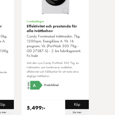
I centrallager
ör
Effektivitet och prestanda för
alla tvättbehov
10kg.
Candy
Frontmatad tvättmaskin. 7kg.
s A.
1200rpm. Energiklass A. Vit. 16
program. Vit. (ProWash 300 7Kg -
 10Kg
GD 27SB7-S) - 2 års fabriksgaranti.
Fri frakt
Möt den nya Candy ProWash 300 7kg, en
tvättmaskin som kombinerar snabbhet,
t
effektivitet och hållbarhet för att möta dina
tående
dagliga tvättbehov.
Produktblad
Köp
Köp
5,499:-
äs mer
Läs mer