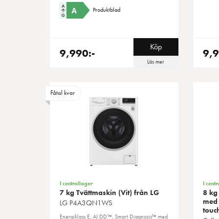
Produktblad
Köp
9,990:-
9,9
Läs mer
Fåtal kvar
I centrallager
I centr
7 kg Tvättmaskin (Vit) från LG
8 kg
med 
LG
P4A3QN1WS
touc
Energiklass E, AI DD™, Smart Diagnosis™ med