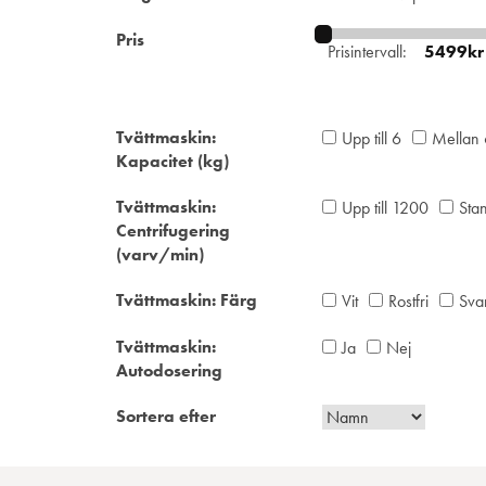
Pris
Prisintervall:
Tvättmaskin:
Upp till 6
Mellan
Kapacitet (kg)
Tvättmaskin:
Upp till 1200
Sta
Centrifugering
(varv/min)
Tvättmaskin: Färg
Vit
Rostfri
Svar
Tvättmaskin:
Ja
Nej
Autodosering
Sortera efter