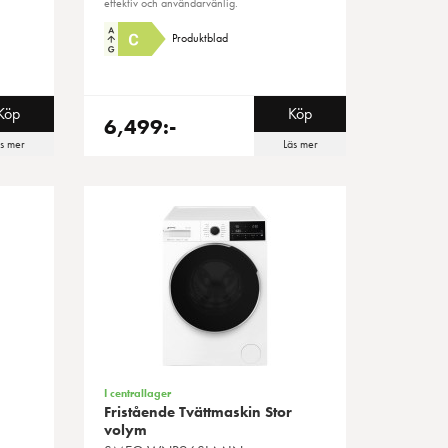
effektiv och användarvänlig.
Produktblad
Köp
Köp
6,499:-
äs mer
Läs mer
I centrallager
Fristående Tvättmaskin Stor
volym