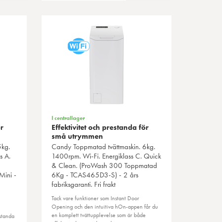
I centrallager
ör
Effektivitet och prestanda för
små utrymmen
5kg.
Candy
Toppmatad tvättmaskin. 6kg.
s A.
1400rpm. Wi-Fi. Energiklass C. Quick
& Clean. (ProWash 300 Toppmatad
ini -
6Kg - TCAS465D3-S) - 2 års
fabriksgaranti. Fri frakt
Tack vare funktioner som Instant Door
Opening och den intuitiva hOn-appen får du
en komplett tvättupplevelse som är både
standa