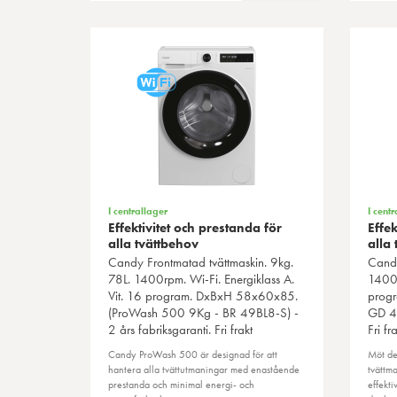
I centrallager
I centr
Effektivitet och prestanda för
Effek
alla tvättbehov
alla
Candy
Frontmatad tvättmaskin. 9kg.
Cand
78L. 1400rpm. Wi-Fi. Energiklass A.
1400r
Vit. 16 program. DxBxH 58x60x85.
progr
(ProWash 500 9Kg - BR 49BL8-S) -
GD 48
2 års fabriksgaranti. Fri frakt
Fri fra
Candy ProWash 500 är designad för att
Möt de
hantera alla tvättutmaningar med enastående
tvättm
prestanda och minimal energi- och
effekti