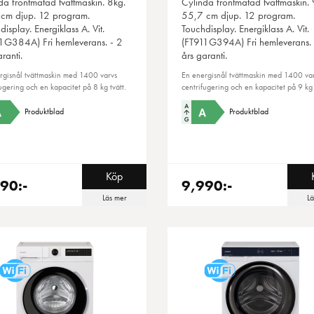
da
frontmatad tvättmaskin. 8kg.
Cylinda
frontmatad tvättmaskin. 
cm djup. 12 program.
55,7 cm djup. 12 program.
isplay. Energiklass A. Vit.
Touchdisplay. Energiklass A. Vit.
1G384A) Fri hemleverans. - 2
(FT911G394A) Fri hemleverans. 
ranti.
års garanti.
rgisnål tvättmaskin med 1400 varvs
En energisnål tvättmaskin med 1400 va
ugering och en kapacitet på 8 kg tvätt.
centrifugering och en kapacitet på 9 kg 
Produktblad
Produktblad
Köp
90:-
9,990:-
Läs mer
L