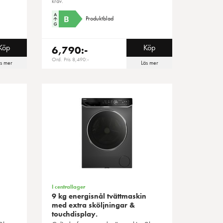
krav.
Produktblad
Köp
Köp
6,790:-
Ord. Pris 8,490:-
äs mer
Läs mer
I centrallager
n
9 kg energisnål tvättmaskin
med extra sköljningar &
touchdisplay.