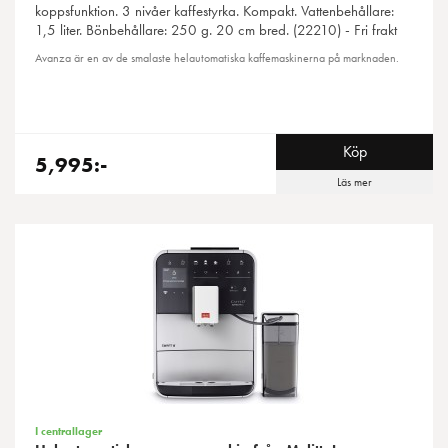
koppsfunktion. 3 nivåer kaffestyrka. Kompakt. Vattenbehållare:
1,5 liter. Bönbehållare: 250 g. 20 cm bred. (22210) - Fri frakt
Avanza är en av de smalaste helautomatiska kaffemaskinerna på marknaden.
Köp
5,995:-
Läs mer
I centrallager