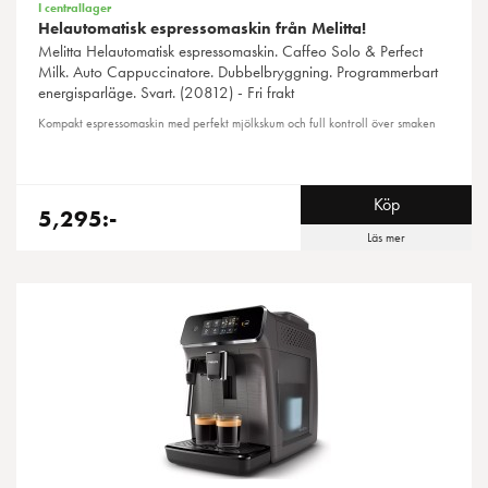
I centrallager
Helautomatisk espressomaskin från Melitta!
Melitta
Helautomatisk espressomaskin. Caffeo Solo & Perfect
Milk. Auto Cappuccinatore. Dubbelbryggning. Programmerbart
energisparläge. Svart. (20812) - Fri frakt
Kompakt espressomaskin med perfekt mjölkskum och full kontroll över smaken
Köp
5,295:-
Läs mer