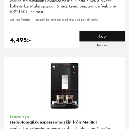
Melitta
Helautomatisk espressomaskin. Purista Silver. 3 nivåer
kaffestyrka. Malningsgrad i 5 steg. Energibesparande funktioner.
(022160) - Fri frakt
Melitta Purista – Kompakt helautomat med fokus på perfekt kaffe
Köp
4,495:-
Läs mer
I centrallager
Helautomatisk espressomaskin från Melitta!
Melitta
Helautomatisk espressomaskin. Purista Silver. 3 nivåer