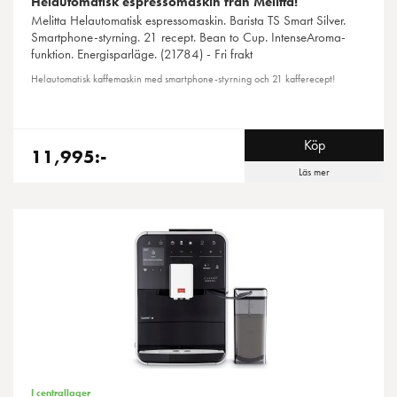
Helautomatisk espressomaskin från Melitta!
Melitta
Helautomatisk espressomaskin. Barista TS Smart Silver.
Smartphone-styrning. 21 recept. Bean to Cup. IntenseAroma-
funktion. Energisparläge. (21784) - Fri frakt
Helautomatisk kaffemaskin med smartphone-styrning och 21 kafferecept!
Köp
11,995:-
Läs mer
I centrallager