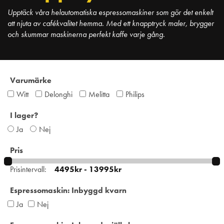
Upptäck våra helautomatiska espressomaskiner som gör det enkelt
att njuta av cafékvalitet hemma. Med ett knapptryck maler, brygger
och skummar maskinerna perfekt kaffe varje gång.
Varumärke
Witt
Delonghi
Melitta
Philips
I lager?
Ja
Nej
Pris
Prisintervall:
Espressomaskin: Inbyggd kvarn
Ja
Nej