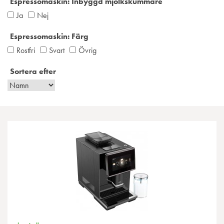
Espressomaskin: Inbyggd mjölkskummare
Ja
Nej
Espressomaskin: Färg
Rostfri
Svart
Övrig
Sortera efter