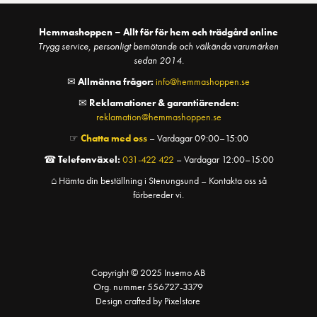
Hemmashoppen – Allt för för hem och trädgård online
Trygg service, personligt bemötande och välkända varumärken
sedan 2014.
✉
Allmänna frågor:
info@hemmashoppen.se
✉
Reklamationer & garantiärenden:
reklamation@hemmashoppen.se
☞
Chatta med oss
– Vardagar 09:00–15:00
☎
Telefonväxel:
031-422 422
– Vardagar 12:00–15:00
⌂ Hämta din beställning i Stenungsund – Kontakta oss så
förbereder vi.
Copyright © 2025 Insemo AB
Org. nummer 556727-3379
Design crafted by Pixelstore