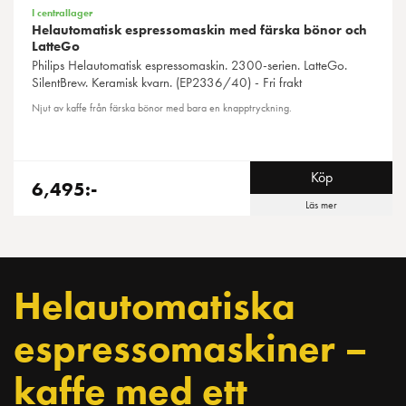
I centrallager
Helautomatisk espressomaskin med färska bönor och
LatteGo
Philips
Helautomatisk espressomaskin. 2300-serien. LatteGo.
SilentBrew. Keramisk kvarn. (EP2336/40) - Fri frakt
Njut av kaffe från färska bönor med bara en knapptryckning.
Köp
6,495:-
Läs mer
Helautomatiska
espressomaskiner –
kaffe med ett