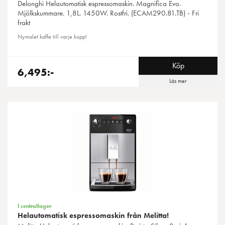
Delonghi
Helautomatisk espressomaskin. Magnifica Evo.
Mjölkskummare. 1,8L. 1450W. Rostfri. (ECAM290.81.TB) - Fri
frakt
Nymalet kaffe till varje kopp!
Köp
6,495:-
Läs mer
I centrallager
Helautomatisk espressomaskin från Melitta!