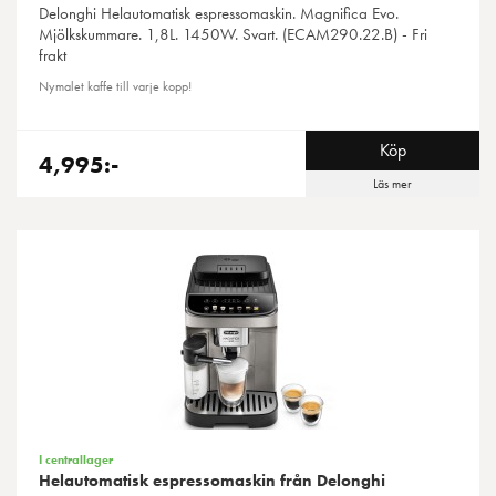
Delonghi
Helautomatisk espressomaskin. Magnifica Evo.
Mjölkskummare. 1,8L. 1450W. Svart. (ECAM290.22.B) - Fri
frakt
Nymalet kaffe till varje kopp!
Köp
4,995:-
Läs mer
I centrallager
Helautomatisk espressomaskin från Delonghi