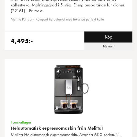
kaffestyrka. Malningsgrad i 5 steg. Energibesparande funktioner.
(22161) - Fri frakt
Melitta Purista – Kompakt helautomat med fokus på perfekt kaffe
Köp
4,495:-
Läs mer
I centrallager
Helautomatisk espressomaskin från Melitta!
Melitta
Helautomatisk espressomaskin. Avanza 600-serien. 2-