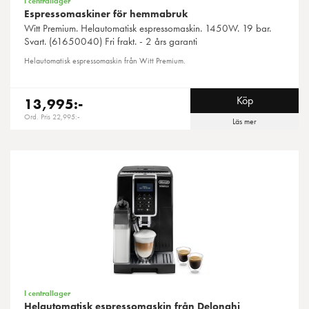
I centrallager
Espressomaskiner för hemmabruk
Witt
Premium. Helautomatisk espressomaskin. 1450W. 19 bar.
Svart. (61650040) Fri frakt. - 2 års garanti
Helautomatisk espressomaskin från Witt Premium.
Köp
13,995:-
Ord. Pris 22,995:-
Läs mer
I centrallager
Helautomatisk espressomaskin från Delonghi