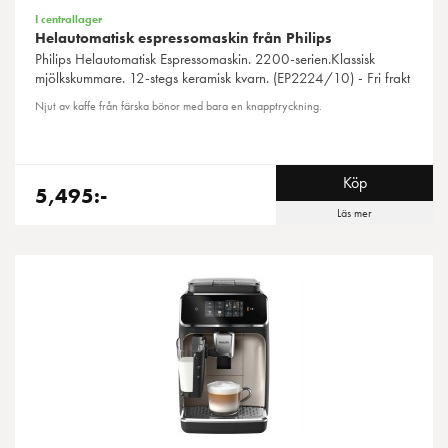
I centrallager
Helautomatisk espressomaskin från Philips
Philips
Helautomatisk Espressomaskin. 2200-serien.Klassisk
mjölkskummare. 12-stegs keramisk kvarn. (EP2224/10) - Fri frakt
Njut av kaffe från färska bönor med bara en knapptryckning.
Köp
5,495:-
Läs mer