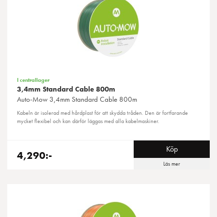
I centrallager
3,4mm Standard Cable 800m
Auto-Mow
3,4mm Standard Cable 800m
Kabeln är isolerad med hårdplast för att skydda tråden. Den är fortfarande
mycket flexibel och kan därför läggas med alla kabelmaskiner.
Köp
4,290:-
Läs mer