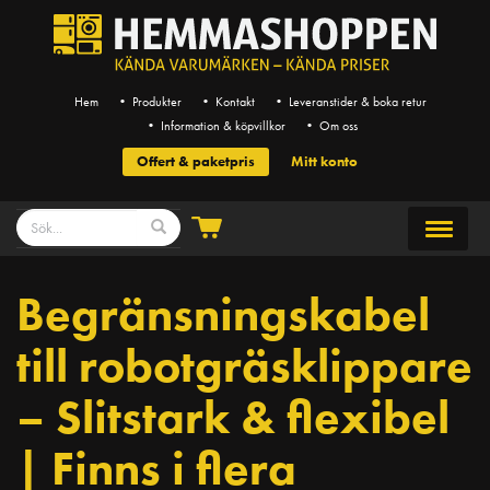
Hem
• Produkter
• Kontakt
• Leveranstider & boka retur
• Information & köpvillkor
• Om oss
Offert & paketpris
Mitt konto
Begränsningskabel
till robotgräsklippare
– Slitstark & flexibel
| Finns i flera