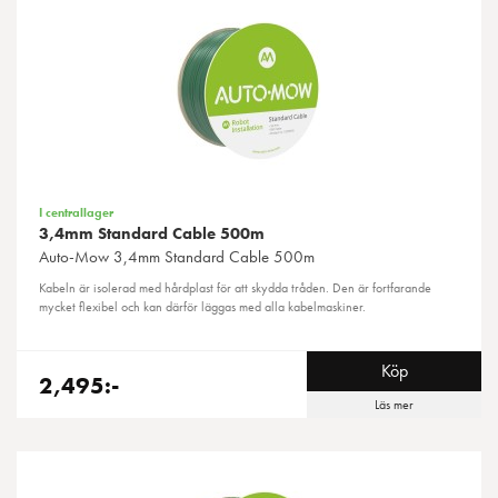
I centrallager
3,4mm Standard Cable 500m
Auto-Mow
3,4mm Standard Cable 500m
Kabeln är isolerad med hårdplast för att skydda tråden. Den är fortfarande
mycket flexibel och kan därför läggas med alla kabelmaskiner.
Köp
2,495:-
Läs mer