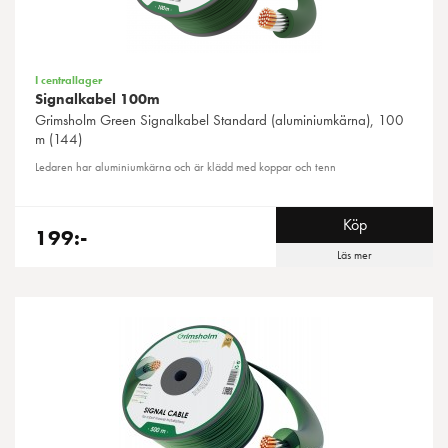
I centrallager
Signalkabel 100m
Grimsholm Green
Signalkabel Standard (aluminiumkärna), 100
m (144)
Ledaren har aluminiumkärna och är klädd med koppar och tenn
Köp
199:-
Läs mer