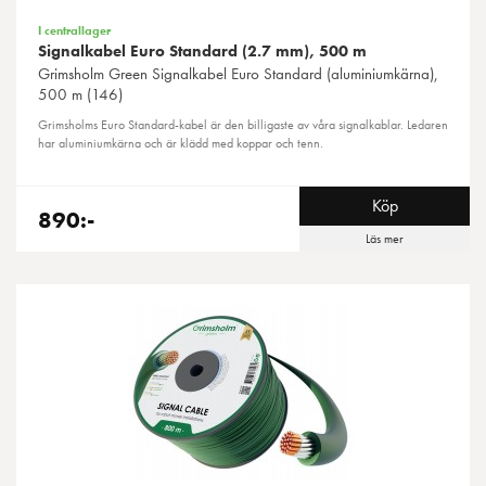
I centrallager
Signalkabel Euro Standard (2.7 mm), 500 m
Grimsholm Green
Signalkabel Euro Standard (aluminiumkärna),
500 m (146)
Grimsholms Euro Standard-kabel är den billigaste av våra signalkablar. Ledaren
har aluminiumkärna och är klädd med koppar och tenn.
Köp
890:-
Läs mer