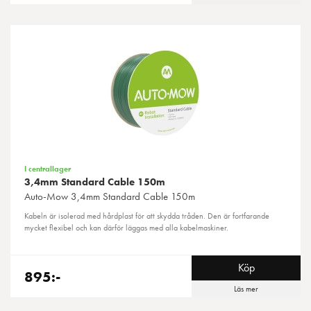
I centrallager
3,4mm Standard Cable 150m
Auto-Mow
3,4mm Standard Cable 150m
Kabeln är isolerad med hårdplast för att skydda tråden. Den är fortfarande
mycket flexibel och kan därför läggas med alla kabelmaskiner.
Köp
895:-
Läs mer