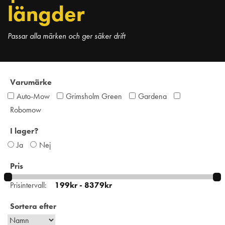
längder
Passar alla märken och ger säker drift
Varumärke
Auto-Mow
Grimsholm Green
Gardena
Robomow
I lager?
Ja
Nej
Pris
Prisintervall:
Sortera efter