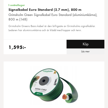
I centrallager
Signalkabel Euro Standard (2.7 mm), 800 m
Grimsholm Green
Signalkabel Euro Standard (aluminiumkärna),
800 m (148)
Grimsholm Greens Basic-kabel är den billigaste av Grimsholms signalkablar.
Ledaren har aluminiumkärna och är klädd med koppar och tenn.
Köp
1,595:-
Läs mer