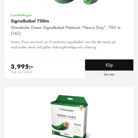
I centrallager
Signalkabel 700m
Grimsholm Green
Signalkabel Premium "Heavy Duty", 700 m
(142)
Heavy Duty-versionen av Grimsholms signalkabel som slår det mesta på
marknaden såväl vad gäller ledningsförmåga och isolering.
Köp
3,995:-
Ord. Pris 4,995:-
Läs mer