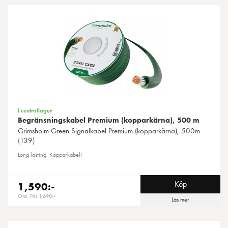
I centrallager
Begränsningskabel Premium (kopparkärna), 500 m
Grimsholm Green
Signalkabel Premium (kopparkärna), 500m
(139)
Long lasting. Kopparkabel!
Köp
1,590:-
Ord. Pris 1,690:-
Läs mer