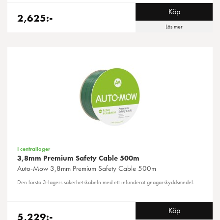
Köp
2,625:-
Läs mer
I centrallager
3,8mm Premium Safety Cable 500m
Auto-Mow
3,8mm Premium Safety Cable 500m
Den första 3-lagers säkerhetskabeln med ett infunderat gnagarskyddsmedel.
Köp
5,229:-