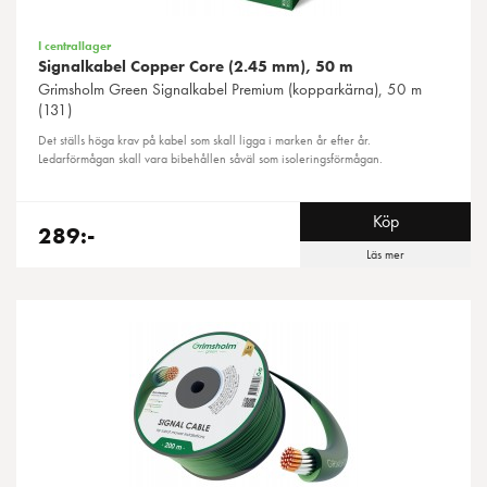
I centrallager
Signalkabel Copper Core (2.45 mm), 50 m
Grimsholm Green
Signalkabel Premium (kopparkärna), 50 m
(131)
Det ställs höga krav på kabel som skall ligga i marken år efter år.
Ledarförmågan skall vara bibehållen såväl som isoleringsförmågan.
Köp
289:-
Läs mer