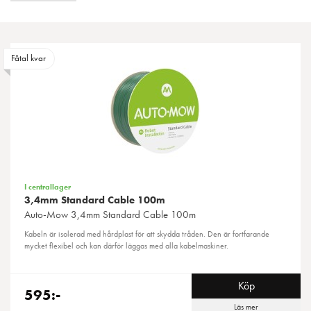
Fåtal kvar
I centrallager
3,4mm Standard Cable 100m
Auto-Mow
3,4mm Standard Cable 100m
Kabeln är isolerad med hårdplast för att skydda tråden. Den är fortfarande
mycket flexibel och kan därför läggas med alla kabelmaskiner.
Köp
595:-
Läs mer