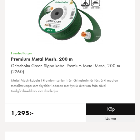
I centrallager
Premium Metal Mesh, 200 m
Grimsholm Green
Signalkabel Premium Metal Mesh, 200 m
(2260)
Metal Mesh-kabeln i Premium-serien från Grimsholm är förstärkt med en
metallstrumpa som skyddar ledaren mot fysisk åverkan från såväl
trädgårdsredskap som skadedjur.
Köp
1,295:-
Läs mer