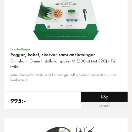
I centrallager
Peggar, kabel, skarvar samt anslutningar
Grimsholm Green
Installationspaket M (200m) (Art 320) - Fri
frakt
Installationspaket Medium räcker vanligtvis till gräsmatta som är 800-2000
kvadratmeter.
Köp
995:-
Läs mer