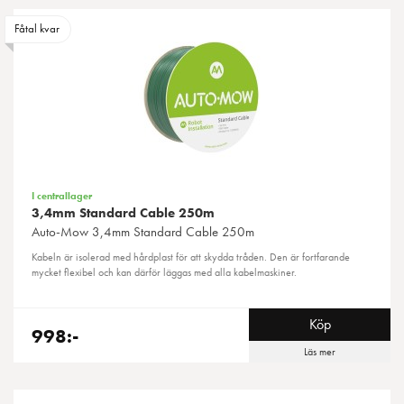
Fåtal kvar
I centrallager
3,4mm Standard Cable 250m
Auto-Mow
3,4mm Standard Cable 250m
Kabeln är isolerad med hårdplast för att skydda tråden. Den är fortfarande
mycket flexibel och kan därför läggas med alla kabelmaskiner.
Köp
998:-
Läs mer