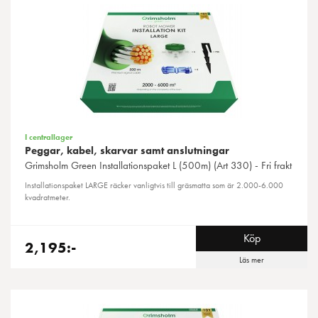
I centrallager
Peggar, kabel, skarvar samt anslutningar
Grimsholm Green
Installationspaket L (500m) (Art 330) - Fri frakt
Installationspaket LARGE räcker vanligtvis till gräsmatta som är 2.000-6.000
kvadratmeter.
Köp
2,195:-
Läs mer