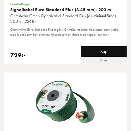
I centrallager
Signalkabel Euro Standard Plus (3.45 mm), 200 m
Grimsholm Green
Signalkabel Standard Plus (aluminiumkärna),
200 m (2268)
Grimsholms Euro Standard Plus ingår i Grimsholms serie med installationskabel
med ledare som har aluminiumkärna som är klädd med koppar och tenn.
Köp
729:-
Läs mer