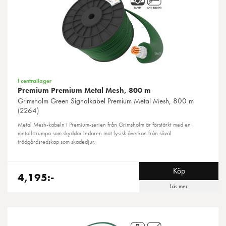
I centrallager
Premium Premium Metal Mesh, 800 m
Grimsholm Green
Signalkabel Premium Metal Mesh, 800 m
(2264)
Metal Mesh-kabeln i Premium-serien från Grimsholm är förstärkt med en
metallstrumpa som skyddar ledaren mot fysisk åverkan från såväl
trädgårdsredskap som skadedjur.
Köp
4,195:-
Läs mer