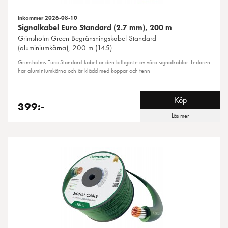
Inkommer 2026-08-10
Signalkabel Euro Standard (2.7 mm), 200 m
Grimsholm Green
Begränsningskabel Standard
(aluminiumkärna), 200 m (145)
Grimsholms Euro Standard-kabel är den billigaste av våra signalkablar. Ledaren
har aluminiumkärna och är klädd med koppar och tenn
Köp
399:-
Läs mer