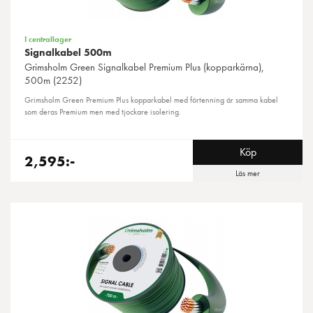
I centrallager
Signalkabel 500m
Grimsholm Green
Signalkabel Premium Plus (kopparkärna),
500m (2252)
Grimsholm Green Premium Plus kopparkabel med förtenning är samma kabel
som deras Premium men med tjockare isolering.
Köp
2,595:-
Läs mer