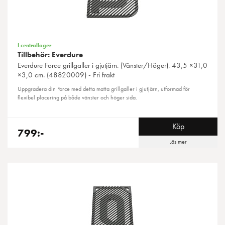
I centrallager
Tillbehör: Everdure
Everdure
Force grillgaller i gjutjärn. (Vänster/Höger). 43,5 ×31,0
×3,0 cm. (48820009) - Fri frakt
Uppgradera din Force med detta matta grillgaller i gjutjärn, utformad för
flexibel placering på både vänster och höger sida.
Köp
799:-
Läs mer