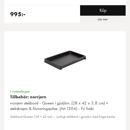
Köp
995:-
Läs mer
I centrallager
Tillbehör: norrjern
norrjern
stekbord - Queen i gjutjärn. (28 x 42 x 3,8 cm) +
stekskrapa & förvaringspåse. (Art.1304) - Fri frakt
Stekbord Queen (28 × 42 cm) – rymligt stekbord i gjutjärn med höga kanter