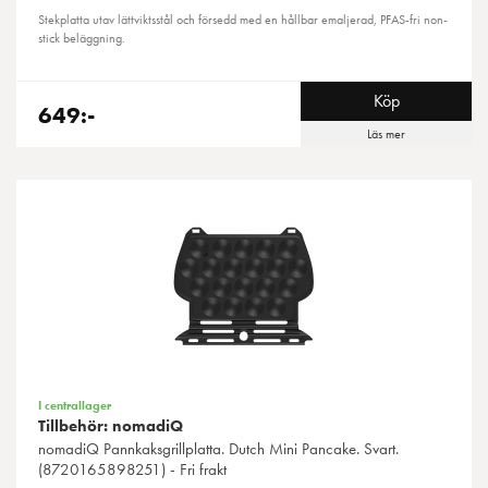
Stekplatta utav lättviktsstål och försedd med en hållbar emaljerad, PFAS-fri non-
stick beläggning.
Köp
649:-
Läs mer
I centrallager
Tillbehör: nomadiQ
nomadiQ
Pannkaksgrillplatta. Dutch Mini Pancake. Svart.
(8720165898251) - Fri frakt