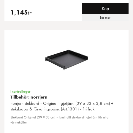
Köp
1,145:-
Läs mer
I centrallager
Tillbehör: norrjern
norrjern
stekbord - Original i gjutjärn. (39 x 33 x 3,8 cm) +
stekskrapa & förvaringspåse. (Art.1301) - Fri frakt
Stekbord Original (39 × 33 cm) – kraftfullt stekbord i gjutjärn för alla
värmekällor