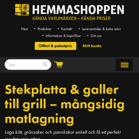
Hem
• Produkter
• Kontakt
• Leveranstider & boka retur
• Information & köpvillkor
• Om oss
Offert & paketpris
Mitt konto
Stekplatta & galler
till grill – mångsidig
matlagning
Laga kött, grönsaker och pannkakor enkelt och få ett perfekt
resultat varje gång