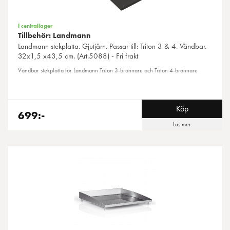
I centrallager
Tillbehör: Landmann
Landmann
stekplatta. Gjutjärn. Passar till: Triton 3 & 4. Vändbar.
32x1,5 x43,5 cm. (Art.5088) - Fri frakt
Vändbar stekplatta för Landmann Triton 3-brännare och Triton 4-brännare
Köp
699:-
Läs mer