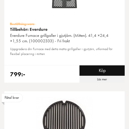
Beställningsvara
Tillbehör: Everdure
Everdure
Furnace grillgaller i gjutjärn. (Mitten). 41,4 ×24,4
×1,55 cm. (100002333) - Fri frakt
Uppgradera din Furnace med detta matta grillgaller i gjutjärn, utformad för
flexibel placering i mitten
Köp
799:-
Läs mer
Fåtal kvar