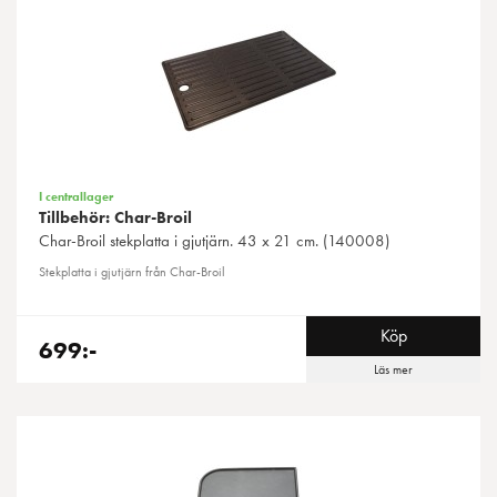
I centrallager
Tillbehör: Char-Broil
Char-Broil
stekplatta i gjutjärn. 43 x 21 cm. (140008)
Stekplatta i gjutjärn från Char-Broil
Köp
699:-
Läs mer