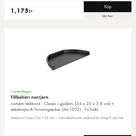
Köp
1,175:-
Läs mer
I centrallager
Tillbehör: norrjern
norrjern
stekbord - Classic i gjutjärn. (54 x 25 x 3,8 cm) +
stekskrapa & förvaringspåse. (Art.1303) - Fri frakt
Stekbord Classic (54 × 25 cm) – halvmåneformat stekbord för klotgrill och kök