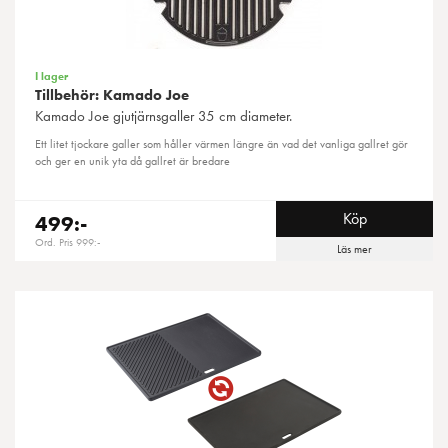
I lager
Tillbehör: Kamado Joe
Kamado Joe
gjutjärnsgaller 35 cm diameter.
Ett litet tjockare galler som håller värmen längre än vad det vanliga gallret gör
och ger en unik yta då gallret är bredare
Köp
499:-
Ord. Pris 999:-
Läs mer