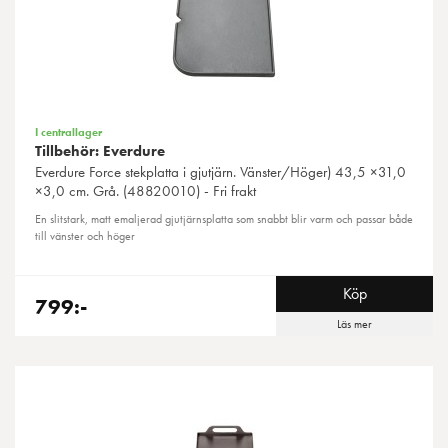
I centrallager
Tillbehör: Everdure
Everdure
Force stekplatta i gjutjärn. Vänster/Höger) 43,5 ×31,0
×3,0 cm. Grå. (48820010) - Fri frakt
En slitstark, matt emaljerad gjutjärnsplatta som snabbt blir varm och passar både
till vänster och höger
Köp
799:-
Läs mer