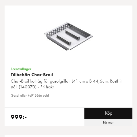
I centrallager
Tillbehör: Char-Broil
Char-Broil
koltråg för gasolgrillar. L41 cm x B 44,6cm. Rostfritt
stål. (140070) - Fri frakt
Gasol eller kol? Både och!
Köp
999:-
Läs mer