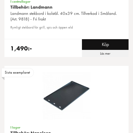
I centrallager
Tillbehör: Landmann
Landmann
stekbord i kolstål. 40x39 cm. Tillverkad i Småland.
(Art. 9818) - Fri frakt
Rymligt stekbord för grill, spis och öppen eld
Köp
1,490:-
Läs mer
Sista exemplaret
I lager
Tillbehör: Napoleon