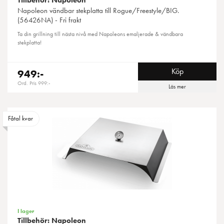
Napoleon
vändbar stekplatta till Rogue/Freestyle/BIG.
(56426NA) - Fri frakt
Ta din grillning till nästa nivå med Napoleons emaljerade & vändbara
stekplatta!
Köp
949:-
Ord. Pris 999:-
Läs mer
Fåtal kvar
I lager
Tillbehör: Napoleon