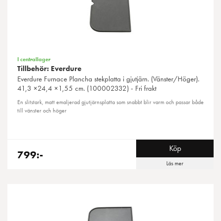
I centrallager
Tillbehör: Everdure
Everdure
Furnace Plancha stekplatta i gjutjärn. (Vänster/Höger).
41,3 ×24,4 ×1,55 cm. (100002332) - Fri frakt
En slitstark, matt emaljerad gjutjärnsplatta som snabbt blir varm och passar både
till vänster och höger
Köp
799:-
Läs mer