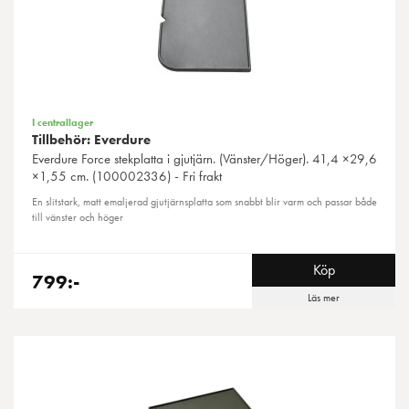
I centrallager
Tillbehör: Everdure
Everdure
Force stekplatta i gjutjärn. (Vänster/Höger). 41,4 ×29,6
×1,55 cm. (100002336) - Fri frakt
En slitstark, matt emaljerad gjutjärnsplatta som snabbt blir varm och passar både
till vänster och höger
Köp
799:-
Läs mer