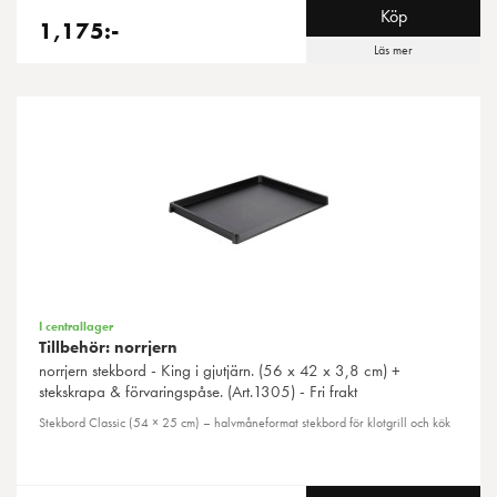
Köp
1,175:-
Läs mer
I centrallager
Tillbehör: norrjern
norrjern
stekbord - King i gjutjärn. (56 x 42 x 3,8 cm) +
stekskrapa & förvaringspåse. (Art.1305) - Fri frakt
Stekbord Classic (54 × 25 cm) – halvmåneformat stekbord för klotgrill och kök