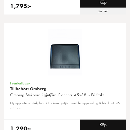
Köp
1,795:-
Läs mer
I centrallager
Tillbehör: Omberg
Omberg
Stekbord i gjutjärn. Plancha. 45x38. - Fri frakt
Ny uppdaterad stekplatta i tjockare gjutjärn med fettuppsamling & hög kant. 45
x 38 cm
Köp
1,290:-