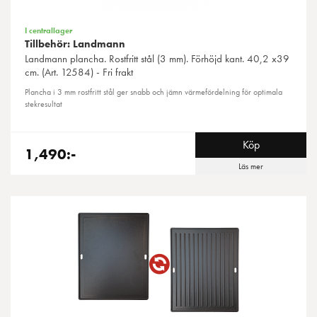
I centrallager
Tillbehör: Landmann
Landmann
plancha. Rostfritt stål (3 mm). Förhöjd kant. 40,2 x39
cm. (Art. 12584) - Fri frakt
Plancha i 3 mm rostfritt stål ger snabb och jämn värmefördelning för optimala
stekresultat
Köp
1,490:-
Läs mer