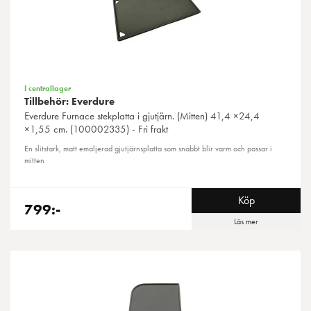
I centrallager
Tillbehör: Everdure
Everdure
Furnace stekplatta i gjutjärn. (Mitten) 41,4 ×24,4
×1,55 cm. (100002335) - Fri frakt
En slitstark, matt emaljerad gjutjärnsplatta som snabbt blir varm och passar i
mitten
Köp
799:-
Läs mer