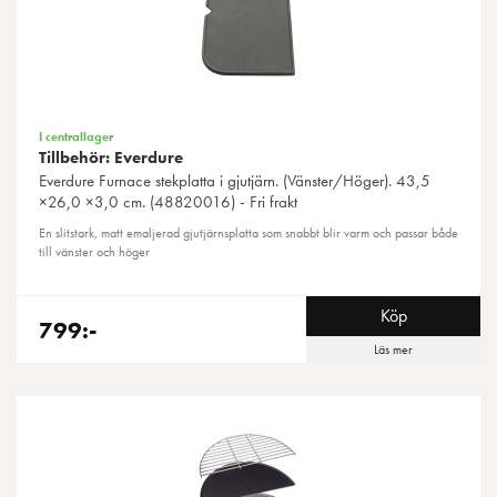
I centrallager
Tillbehör: Everdure
Everdure
Furnace stekplatta i gjutjärn. (Vänster/Höger). 43,5
×26,0 ×3,0 cm. (48820016) - Fri frakt
En slitstark, matt emaljerad gjutjärnsplatta som snabbt blir varm och passar både
till vänster och höger
Köp
799:-
Läs mer