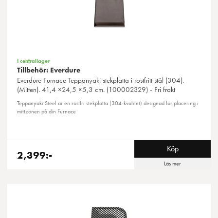
I centrallager
Tillbehör: Everdure
Everdure
Furnace Teppanyaki stekplatta i rostfritt stål (304).
(Mitten). 41,4 ×24,5 ×5,3 cm. (100002329) - Fri frakt
Teppanyaki Steel är en rostfri stekplatta (304-kvalitet) designad för placering i
mittzonen på din Furnace
Köp
2,399:-
Läs mer