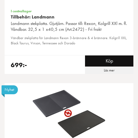
I centrallager
Tillbehör: Landmann
Landmann
stekplatta. Gjutjärn. Passar till: Rexon, Kolgrill XXl m. fl.
Vändbar. 32,5 x 1 x40,5 cm (Art.2472) - Fri frakt
Vändbar stekplatta för Landmann Rexon 3-brännare & 4 brännare. Kolgrill XXL,
Black Taurus, Vinson, Tennessee och Dorado
Köp
699:-
Läs mer
Nyhet