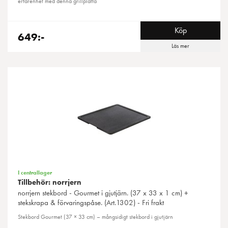
erfarenhet med denna grillplatta
Köp
649:-
Läs mer
I centrallager
Tillbehör: norrjern
norrjern
stekbord - Gourmet i gjutjärn. (37 x 33 x 1 cm) +
stekskrapa & förvaringspåse. (Art.1302) - Fri frakt
Stekbord Gourmet (37 × 33 cm) – mångsidigt stekbord i gjutjärn