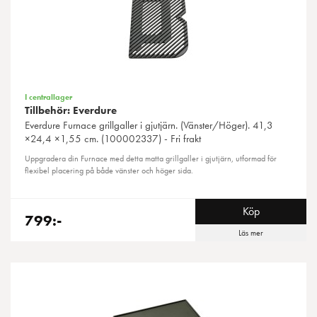
I centrallager
Tillbehör: Everdure
Everdure
Furnace grillgaller i gjutjärn. (Vänster/Höger). 41,3
×24,4 ×1,55 cm. (100002337) - Fri frakt
Uppgradera din Furnace med detta matta grillgaller i gjutjärn, utformad för
flexibel placering på både vänster och höger sida.
Köp
799:-
Läs mer