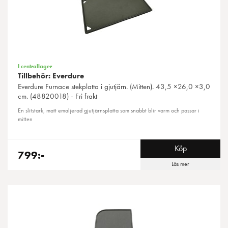
I centrallager
Tillbehör: Everdure
Everdure
Furnace stekplatta i gjutjärn. (Mitten). 43,5 ×26,0 ×3,0
cm. (48820018) - Fri frakt
En slitstark, matt emaljerad gjutjärnsplatta som snabbt blir varm och passar i
mitten
Köp
799:-
Läs mer