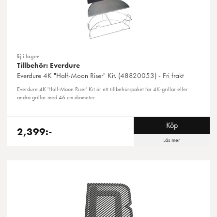
Ej i lager
Tillbehör: Everdure
Everdure
4K "Half-Moon Riser" Kit. (48820053) - Fri frakt
Everdure 4K 'Half-Moon Riser' Kit är ett tillbehörspaket för 4K-grillar eller
andra grillar med 46 cm diameter
Köp
2,399:-
Läs mer