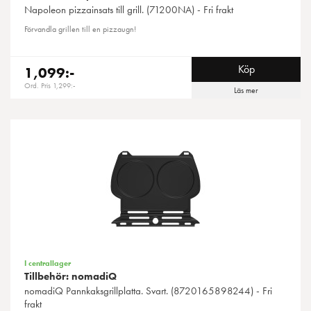
Napoleon
pizzainsats till grill. (71200NA) - Fri frakt
Förvandla grillen till en pizzaugn!
Köp
1,099:-
Ord. Pris 1,299:-
Läs mer
I centrallager
Tillbehör: nomadiQ
nomadiQ
Pannkaksgrillplatta. Svart. (8720165898244) - Fri
frakt