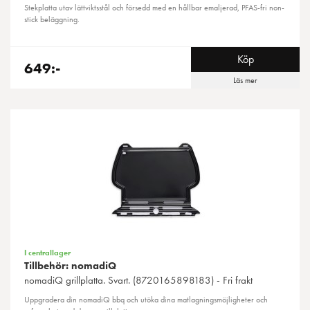
Stekplatta utav lättviktsstål och försedd med en hållbar emaljerad, PFAS-fri non-
stick beläggning.
Köp
649:-
Läs mer
I centrallager
Tillbehör: nomadiQ
nomadiQ
grillplatta. Svart. (8720165898183) - Fri frakt
Uppgradera din nomadiQ bbq och utöka dina matlagningsmöjligheter och