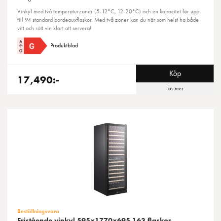
Vinkyl med två temperaturzoner (5-12°C, 12-20°C) och en kapacitet för upp
till 94 standard bordeauxflaskor. Med två zoner kan du när som helst ha både
vitt och rött vin klart att servera!
Produktblad
Köp
17,490:-
Läs mer
Beställningsvara
Fristående vinkyl 595x1770x695 163 flaskor