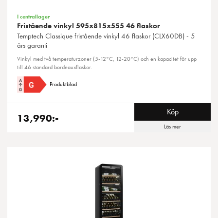
I centrallager
Fristående vinkyl 595x815x555 46 flaskor
Temptech
Classique fristående vinkyl 46 flaskor (CLX60DB) - 5
års garanti
Vinkyl med två temperaturzoner (5-12°C, 12-20°C) och en kapacitet för upp
till 46 standard bordeauxflaskor.
Produktblad
Köp
13,990:-
Läs mer