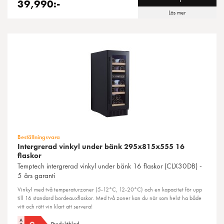
39,990:-
Läs mer
Beställningsvara
Intergrerad vinkyl under bänk 295x815x555 16
flaskor
Temptech
intergrerad vinkyl under bänk 16 flaskor (CLX30DB) -
5 års garanti
Vinkyl med två temperaturzoner (5-12°C, 12-20°C) och en kapacitet för upp
till 16 standard bordeauxflaskor. Med två zoner kan du när som helst ha både
vitt och rött vin klart att servera!