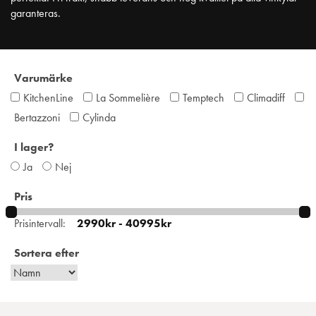
garanteras.
Varumärke
KitchenLine
La Sommelière
Temptech
Climadiff
Bertazzoni
Cylinda
I lager?
Ja
Nej
Pris
Prisintervall:
Sortera efter