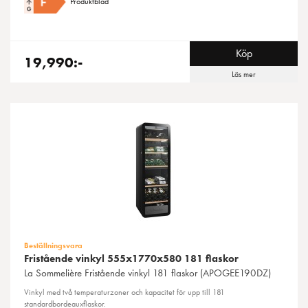
Produktblad
Köp
19,990:-
Läs mer
Beställningsvara
Fristående vinkyl 555x1770x580 181 flaskor
La Sommelière
Fristående vinkyl 181 flaskor (APOGEE190DZ)
Vinkyl med två temperaturzoner och kapacitet för upp till 181
standardbordeauxflaskor.