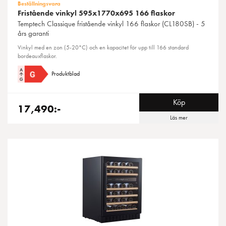
Beställningsvara
Fristående vinkyl 595x1770x695 166 flaskor
Temptech
Classique fristående vinkyl 166 flaskor (CL180SB) - 5
års garanti
Vinkyl med en zon (5-20°C) och en kapacitet för upp till 166 standard
bordeauxflaskor.
Produktblad
Köp
17,490:-
Läs mer