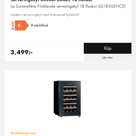
La Sommelière
Fristående serveringskyl 18 flaskor (LS18SILENCE)
Modern serveringskyl med avancerad kylteknik!
Produktblad
Köp
3,499:-
Läs mer
Beställningsvara