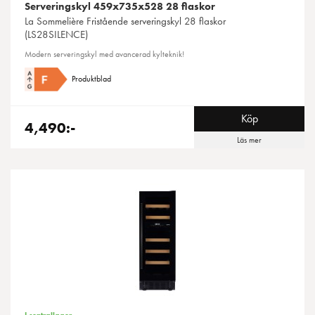
Serveringskyl 459x735x528 28 flaskor
La Sommelière
Fristående serveringskyl 28 flaskor
(LS28SILENCE)
Modern serveringskyl med avancerad kylteknik!
Produktblad
Köp
4,490:-
Läs mer
I centrallager