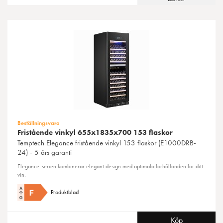
Beställningsvara
Fristående vinkyl 655x1835x700 153 flaskor
Temptech
Elegance fristående vinkyl 153 flaskor (E1000DRB-
24) - 5 års garanti
Elegance-serien kombinerar elegant design med optimala förhållanden för ditt
vin.
Produktblad
Köp