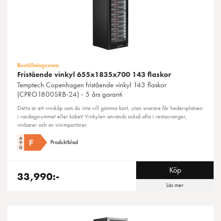
Beställningsvara
Fristående vinkyl 655x1835x700 143 flaskor
Temptech
Copenhagen fristående vinkyl 143 flaskor
(CPRO1800SRB-24) - 5 års garanti
Detta är ett vinskåp som du inte vill gömma bort, utan snarare får hedersplatsen
i vardagsrummet eller köket! Vinkylen används också ofta i restauranger,
vinbarer och av vinimportörer.
Produktblad
Köp
33,990:-
Läs mer