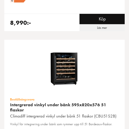
Köp
8,990:-
Läs mer
Beställningsvara
Intergrerad vinkyl under bänk 595x820x576 51
flaskor
Climadiff
intergrerad vinkyl under bänk 51 flaskor (CBU51S2B)
Vinkyl för integrering under bänk som rymmer upp till 51 Bordeaux-flaskor.