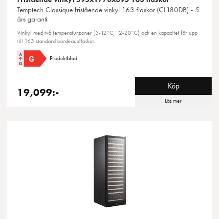
Temptech
Classique fristående vinkyl 163 flaskor (CL180DB) - 5
års garanti
Vinkyl med två temperaturzoner (5-12°C, 12-20°C) och en kapacitet för upp
till 163 standard bordeauxflaskor.
Produktblad
Köp
19,099:-
Läs mer