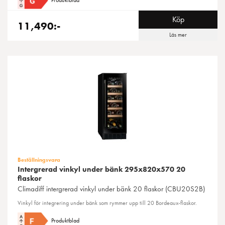
Produktblad
Köp
11,490:-
Läs mer
Beställningsvara
Intergrerad vinkyl under bänk 295x820x570 20
flaskor
Climadiff
intergrerad vinkyl under bänk 20 flaskor (CBU20S2B)
Vinkyl för integrering under bänk som rymmer upp till 20 Bordeaux-flaskor.
Produktblad