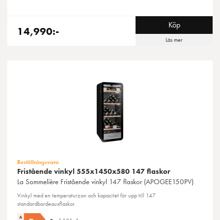
Köp
14,990:-
Läs mer
Beställningsvara
Fristående vinkyl 555x1450x580 147 flaskor
La Sommelière
Fristående vinkyl 147 flaskor (APOGEE150PV)
Vinkyl med en temperaturzon och kapacitet för upp till 147
standardbordeauxflaskor.