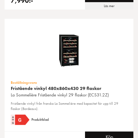
7,990:-
Läs mer
Beställningsvara
Fristående vinkyl 480x860x430 29 flaskor
La Sommelière
Fristående vinkyl 29 flaskor (ECS31.2Z)
Fristående vinkyl från franska La Sommelière med kapacitet för upp till 29
flaskor (Bordeaux).
Produktblad
Köp