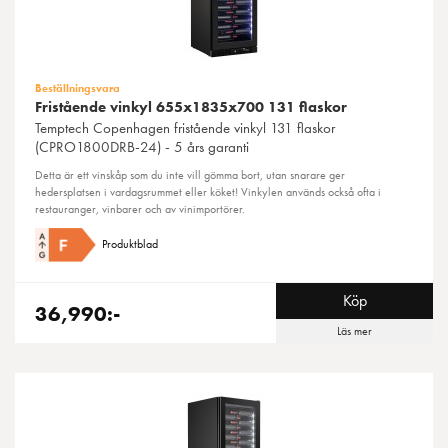
Beställningsvara
Fristående vinkyl 655x1835x700 131 flaskor
Temptech
Copenhagen fristående vinkyl 131 flaskor
(CPRO1800DRB-24) - 5 års garanti
Detta är ett vinskåp som du inte vill gömma bort, utan snarare ger
hedersplatsen i vardagsrummet eller köket! Vinkylen används också ofta i
restauranger, vinbarer och av vinimportörer.
Produktblad
Köp
36,990:-
Läs mer