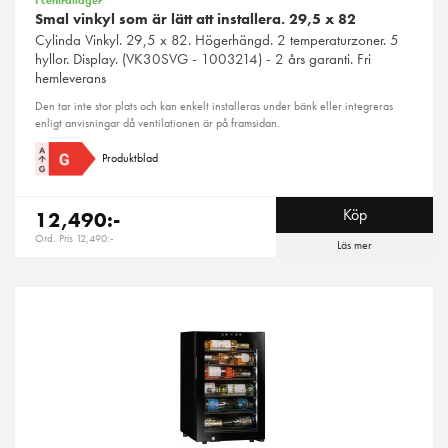
Smal vinkyl som är lätt att installera. 29,5 x 82
Cylinda
Vinkyl. 29,5 x 82. Högerhängd. 2 temperaturzoner. 5
hyllor. Display. (VK30SVG - 1003214) - 2 års garanti. Fri
hemleverans
Den tar inte stor plats och kan enkelt installeras under bänk eller integreras
enligt anvisningar då ventilationen är på framsidan.
Produktblad
Köp
12,490:-
Ord. Pris 12,490:-
Läs mer