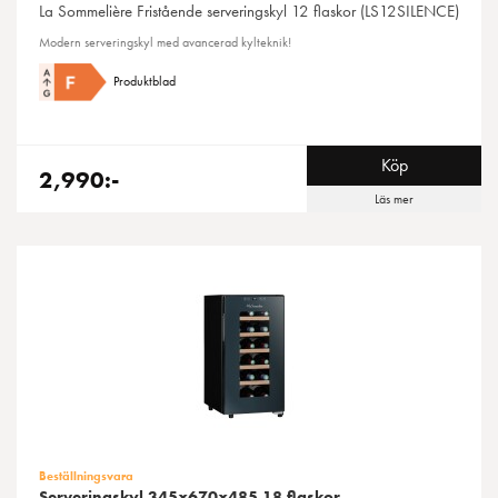
La Sommelière
Fristående serveringskyl 12 flaskor (LS12SILENCE)
Modern serveringskyl med avancerad kylteknik!
Produktblad
Köp
2,990:-
Läs mer
Beställningsvara
Serveringskyl 345x670x485 18 flaskor