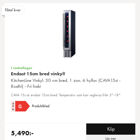
Fåtal kvar
I centrallager
Endast 15cm bred vinkyl!
KitchenLine
Vinkyl. 30 cm bred. 1 zon. 6 hyllor. (CAVA15si -
Rostfri) - Fri frakt
CAVA 15s är endast 15cm bred. Temperatur som kan regleras från 5°-18°.
Produktblad
Köp
5,490:-
Läs mer