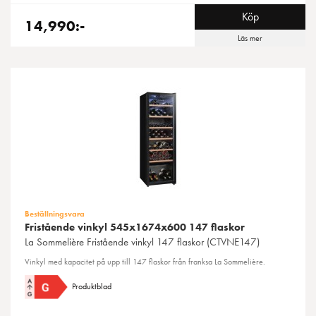
Köp
14,990:-
Läs mer
Beställningsvara
Fristående vinkyl 545x1674x600 147 flaskor
La Sommelière
Fristående vinkyl 147 flaskor (CTVNE147)
Vinkyl med kapacitet på upp till 147 flaskor från franksa La Sommelière.
Produktblad