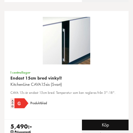
I centrallager
Endast 15cm bred vinkyl!
KitchenLine
CAVA15sis (Svart)
CAVA 15s är endast 15cm bred. Temperatur som kan regleras från 5°-18°.
Produktblad
Köp
5,490:-
Prisgaranti