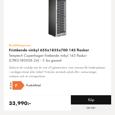
Beställningsvara
Fristående vinkyl 655x1835x700 143 flaskor
Temptech
Copenhagen fristående vinkyl 143 flaskor
(CPRO1800SX-24) - 5 års garanti
Detta är ett vinskåp som du inte vill gömma bort, utan snarare får hedersplatsen
i vardagsrummet eller köket! Vinkylen används också ofta i restauranger,
vinbarer och av vinimportörer.
Produktblad
Köp
33,990:-
Läs mer