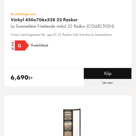
Beställningsvara
Vinkyl 450x706x528 22 flaskor
La Sommelière
Fristående vinkyl 22 flaskor (COLLECTION)
Vinkyl med kapacitet för upp till 22 flaskor från franska La Sommelière.
Produktblad
Köp
6,690:-
Läs mer