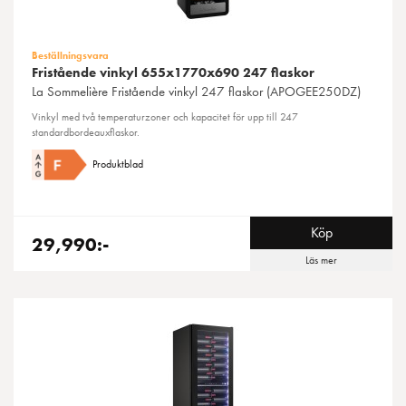
Beställningsvara
Fristående vinkyl 655x1770x690 247 flaskor
La Sommelière
Fristående vinkyl 247 flaskor (APOGEE250DZ)
Vinkyl med två temperaturzoner och kapacitet för upp till 247
standardbordeauxflaskor.
Produktblad
Köp
29,990:-
Läs mer