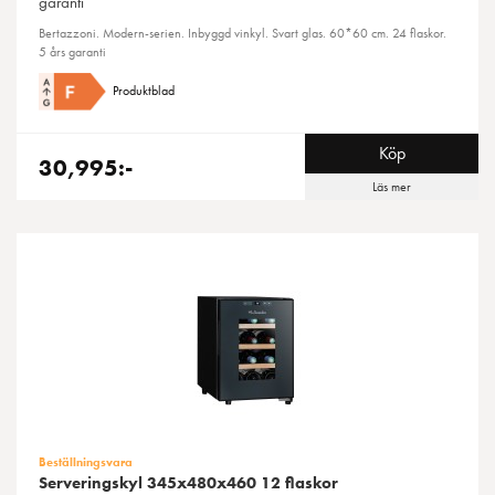
garanti
Bertazzoni. Modern-serien. Inbyggd vinkyl. Svart glas. 60*60 cm. 24 flaskor.
5 års garanti
Produktblad
Köp
30,995:-
Läs mer
Beställningsvara
Serveringskyl 345x480x460 12 flaskor