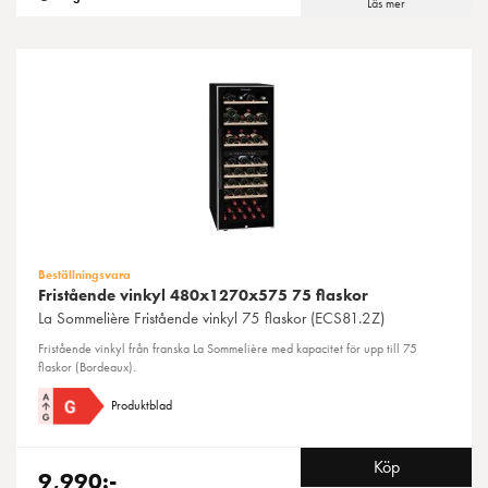
Läs mer
Beställningsvara
Fristående vinkyl 480x1270x575 75 flaskor
La Sommelière
Fristående vinkyl 75 flaskor (ECS81.2Z)
Fristående vinkyl från franska La Sommelière med kapacitet för upp till 75
flaskor (Bordeaux).
Produktblad
Köp
9,990:-