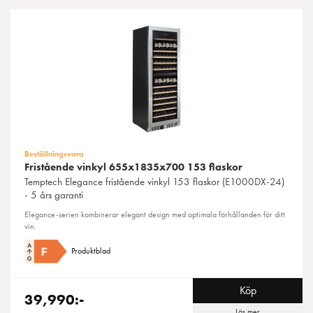
Beställningsvara
Fristående vinkyl 655x1835x700 153 flaskor
Temptech
Elegance fristående vinkyl 153 flaskor (E1000DX-24)
- 5 års garanti
Elegance-serien kombinerar elegant design med optimala förhållanden för ditt
vin.
Produktblad
Köp
39,990:-
Läs mer