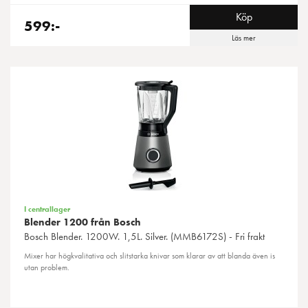
Köp
599:-
Läs mer
I centrallager
Blender 1200 från Bosch
Bosch
Blender. 1200W. 1,5L. Silver. (MMB6172S) - Fri frakt
Mixer har högkvalitativa och slitstarka knivar som klarar av att blanda även is
utan problem.