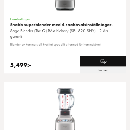
I centrallager
Snabb superblender med 4 snabbvalsinställningar.
Sage
Blender (The Q) Rökt hickory (SBL 820 SHY) - 2 års
garanti
Blender av kommersiell kvalitet speciellt utformad för hemmaköket.
Köp
5,499:-
Läs mer