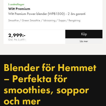
I centrallager
Witt Premium
Witt
Premium Power blender (WPB1500) - 2 års garanti
Smoothie / Green Smoothie / Iskrossning / Soppa / Rengöring
Köp
2,999:-
Ord. Pris 3,499:-
Läs mer
Blender för Hemmet
– Perfekta för
smoothies, soppor
och mer