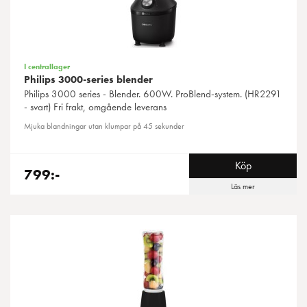
I centrallager
Philips 3000-series blender
Philips
3000 series - Blender. 600W. ProBlend-system. (HR2291
- svart) Fri frakt, omgående leverans
Mjuka blandningar utan klumpar på 45 sekunder
Köp
799:-
Läs mer