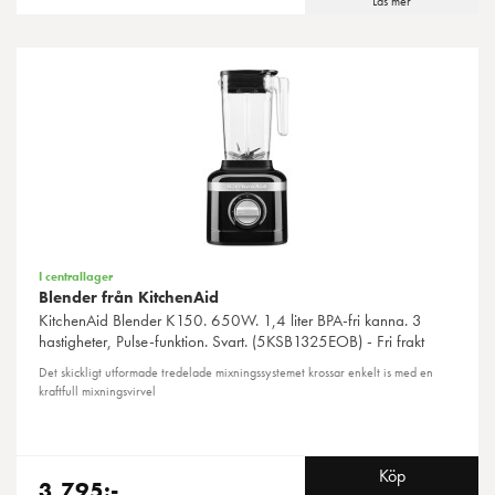
Läs mer
I centrallager
Blender från KitchenAid
KitchenAid
Blender K150. 650W. 1,4 liter BPA-fri kanna. 3
hastigheter, Pulse-funktion. Svart. (5KSB1325EOB) - Fri frakt
Det skickligt utformade tredelade mixningssystemet krossar enkelt is med en
kraftfull mixningsvirvel
Köp
3,795:-