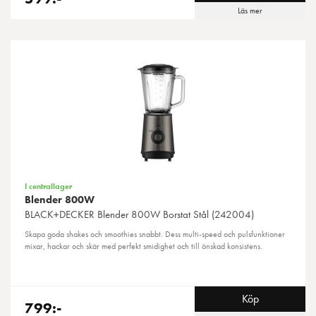
Läs mer
I centrallager
Blender 800W
BLACK+DECKER
Blender 800W Borstat Stål (242004)
Skapa goda shakes och smoothies snabbt. Dess multi-speed och pulsfunktioner
mixar, hackar och skär med perfekt smidighet och till önskad konsistens.
Köp
799:-