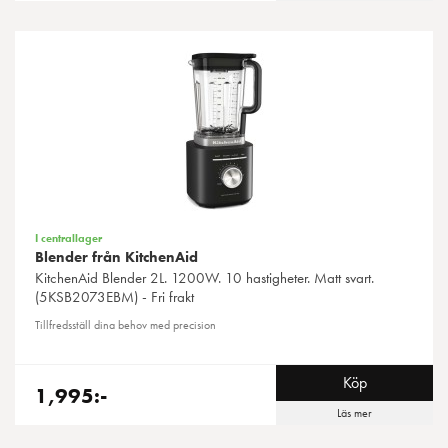
I centrallager
Blender från KitchenAid
KitchenAid
Blender 2L. 1200W. 10 hastigheter. Matt svart.
(5KSB2073EBM) - Fri frakt
Tillfredsställ dina behov med precision
Köp
1,995:-
Läs mer