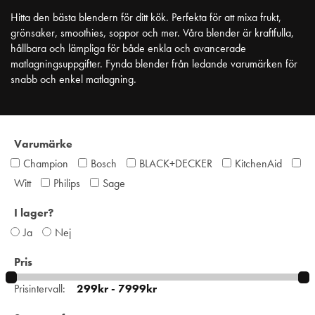
Hitta den bästa blendern för ditt kök. Perfekta för att mixa frukt,
grönsaker, smoothies, soppor och mer. Våra blender är kraftfulla,
hållbara och lämpliga för både enkla och avancerade
matlagningsuppgifter. Fynda blender från ledande varumärken för
snabb och enkel matlagning.
Varumärke
Champion
Bosch
BLACK+DECKER
KitchenAid
Witt
Philips
Sage
I lager?
Ja
Nej
Pris
Prisintervall: