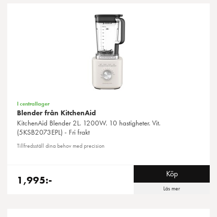
I centrallager
Blender från KitchenAid
KitchenAid
Blender 2L. 1200W. 10 hastigheter. Vit.
(5KSB2073EPL) - Fri frakt
Tillfredsställ dina behov med precision
Köp
1,995:-
Läs mer