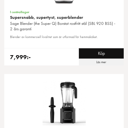
I centrallager
Supersnabb, supertyst, superblender
Sage
Blender (the Super Q) Borstat rostfritt stål (SBL 920 BSS) -
2 års garanti
Blender av kommersiell kvalitet som är utformad för hemmaköket.
Köp
7,999:-
Läs mer