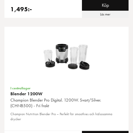
Köp
1,495:-
Läs mer
I centrallager
Blender 1200W
Champion
Blender Pro Digital. 1200W. Svart/Silver.
(CHNB500) - Fri frakt
Champion Nutrition Blender Pro – Perfekt för smoothies och hälsosamma
drycker