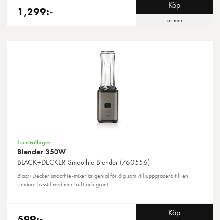
Köp
1,299:-
Läs mer
I centrallager
Blender 350W
BLACK+DECKER
Smoothie Blender (760556)
Black+Decker smoothie-mixer är genial för dig som vill uppgradera till en
sundare livsstil med mer frukt och grönt.
Köp
599:-