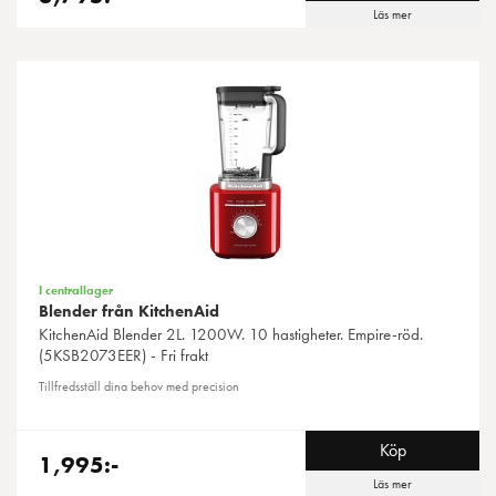
Läs mer
I centrallager
Blender från KitchenAid
KitchenAid
Blender 2L. 1200W. 10 hastigheter. Empire-röd.
(5KSB2073EER) - Fri frakt
Tillfredsställ dina behov med precision
Köp
1,995:-
Läs mer