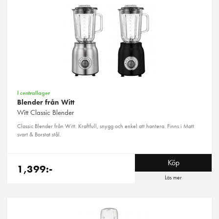
I centrallager
Blender från Witt
Witt
Classic Blender
Classic Blender från Witt. Kraftfull, snygg och enkel att hantera. Finns i Matt
svart & Borstat stål.
Köp
1,399:-
Läs mer