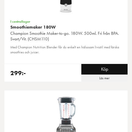
I centrallager
Smoothiemaker 180W
Champion
Smoothie Maker-to-go. 180W. 500ml. Fri från BPA.
Svart/Vit. (CHSM110)
Med Champion Nutrition Blender får du enkelt en hälsosam livsstil med färska
smoothies och juicer.
Köp
299:-
Läs mer