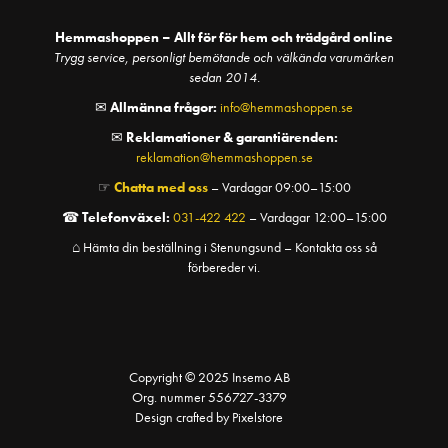
Hemmashoppen – Allt för för hem och trädgård online
Trygg service, personligt bemötande och välkända varumärken
sedan 2014.
✉
Allmänna frågor:
info@hemmashoppen.se
✉
Reklamationer & garantiärenden:
reklamation@hemmashoppen.se
☞
Chatta med oss
– Vardagar 09:00–15:00
☎
Telefonväxel:
031-422 422
– Vardagar 12:00–15:00
⌂ Hämta din beställning i Stenungsund – Kontakta oss så
förbereder vi.
Copyright © 2025 Insemo AB
Org. nummer 556727-3379
Design crafted by Pixelstore