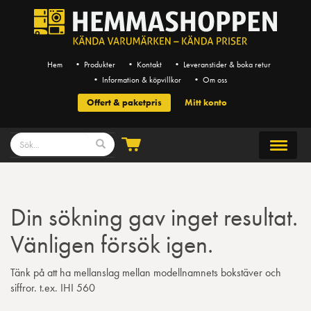
Hem
• Produkter
• Kontakt
• Leveranstider & boka retur
• Information & köpvillkor
• Om oss
Offert & paketpris
Mitt konto
Din sökning gav inget resultat.
Vänligen försök igen.
Tänk på att ha mellanslag mellan modellnamnets bokstäver och
siffror. t.ex. IHI 560